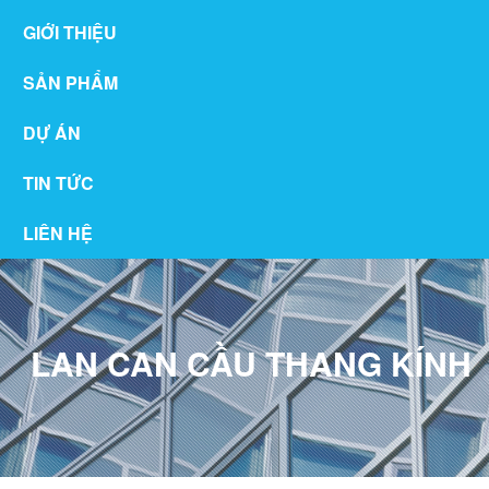
GIỚI THIỆU
SẢN PHẨM
DỰ ÁN
TIN TỨC
LIÊN HỆ
LAN CAN CẦU THANG KÍNH