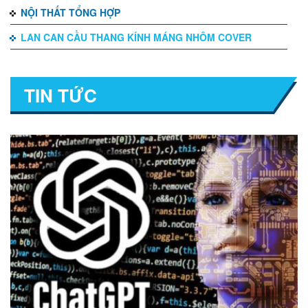
NỘI THẤT TỔNG HỢP
LAN CAN CẦU THANG KÍNH MÁNG NHÔM COVER
TIN TỨC