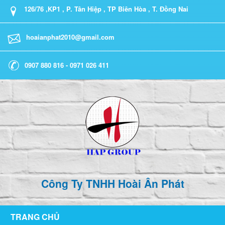
126/76 ,KP1 , P. Tân Hiệp , TP Biên Hòa , T. Đồng Nai
hoaianphat2010@gmail.com
0907 880 816 - 0971 026 411
Công Ty TNHH Hoài Ân Phát
TRANG CHỦ