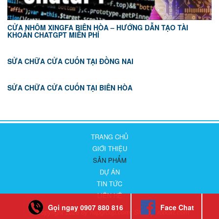
CỬA NHÔM XINGFA BIÊN HÒA – HƯỚNG DẪN TẠO TÀI
KHOẢN CHATGPT MIỄN PHÍ
SỬA CHỮA CỬA CUỐN TẠI ĐỒNG NAI
SỬA CHỮA CỬA CUỐN TẠI BIÊN HÒA
TRANG CHỦ
GIỚI THIỆU
SẢN PHẨM
DỰ ÁN
TIN TỨC
LIÊN HỆ
Gọi ngay 0907 880 816
Face Chat
© Copyright 2026 by hapgroup.com. Site by:
roboxt.com