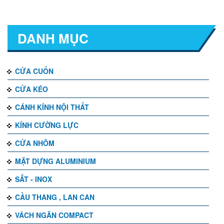
MÁNG NHÔM COVER
DANH MỤC
CỬA CUỐN
CỬA KÉO
CÁNH KÍNH NỘI THẤT
KÍNH CƯỜNG LỰC
CỬA NHÔM
MẶT DỰNG ALUMINIUM
SẮT - INOX
CẦU THANG , LAN CAN
VÁCH NGĂN COMPACT