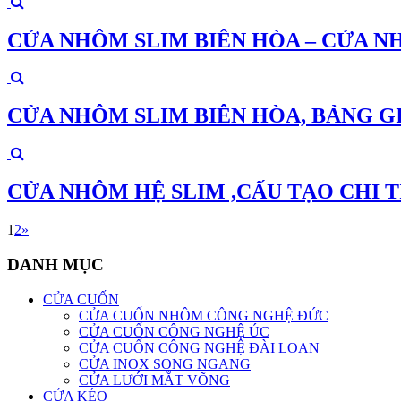
CỬA NHÔM SLIM BIÊN HÒA – CỬA N
CỬA NHÔM SLIM BIÊN HÒA, BẢNG G
CỬA NHÔM HỆ SLIM ,CẤU TẠO CHI T
1
2
»
DANH MỤC
CỬA CUỐN
CỬA CUỐN NHÔM CÔNG NGHỆ ĐỨC
CỬA CUỐN CÔNG NGHỆ ÚC
CỬA CUỐN CÔNG NGHỆ ĐÀI LOAN
CỬA INOX SONG NGANG
CỬA LƯỚI MẮT VÕNG
CỬA KÉO