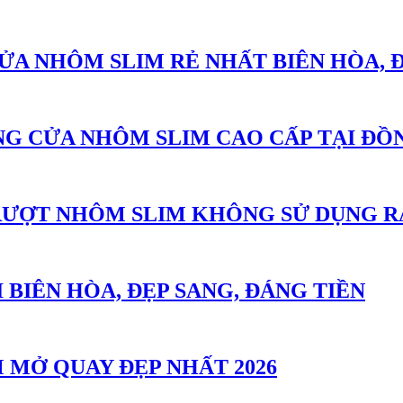
CỬA NHÔM SLIM RẺ NHẤT BIÊN HÒA, 
ÔNG CỬA NHÔM SLIM CAO CẤP TẠI ĐỒ
TRƯỢT NHÔM SLIM KHÔNG SỬ DỤNG R
 BIÊN HÒA, ĐẸP SANG, ĐÁNG TIỀN
 MỞ QUAY ĐẸP NHẤT 2026