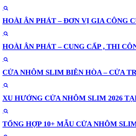
HOÀI ÂN PHÁT – ĐƠN VỊ GIA CÔNG 
HOÀI ÂN PHÁT – CUNG CẤP , THI C
CỬA NHÔM SLIM BIÊN HÒA – CỬA 
XU HƯỚNG CỬA NHÔM SLIM 2026 TẠI
TỔNG HỢP 10+ MẪU CỬA NHÔM SLIM