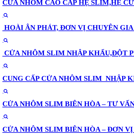
CỬA NHÔM CAO CẤP HỆ SLIM,HỆ CỬ
HOÀI ÂN PHÁT, ĐƠN VỊ CHUYÊN GI
CỬA NHÔM SLIM NHẬP KHẨU,ĐỘT PH
CUNG CẤP CỬA NHÔM SLIM NHẬP K
CỬA NHÔM SLIM BIÊN HÒA – TƯ VẤ
CỬA NHÔM SLIM BIÊN HÒA – ĐƠN V