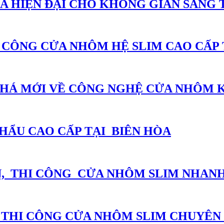
A HIỆN ĐẠI CHO KHÔNG GIAN SANG
A CÔNG CỬA NHÔM HỆ SLIM CAO CẤP 
Á MỚI VỀ CÔNG NGHỆ CỬA NHÔM KÍ
HẨU CAO CẤP TẠI BIÊN HÒA
N, THI CÔNG CỬA NHÔM SLIM NHANH
Ị THI CÔNG CỬA NHÔM SLIM CHUYÊN 