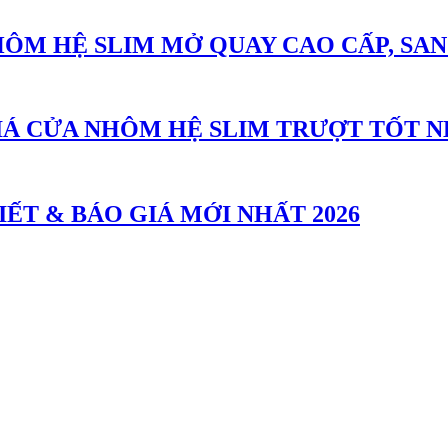
HÔM HỆ SLIM MỞ QUAY CAO CẤP, SAN
IÁ CỬA NHÔM HỆ SLIM TRƯỢT TỐT N
IẾT & BÁO GIÁ MỚI NHẤT 2026