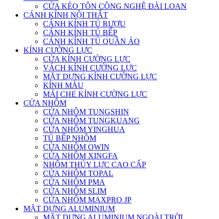
CỬA KÉO TÔN CÔNG NGHỆ ĐÀI LOAN
CÁNH KÍNH NỘI THẤT
CÁNH KÍNH TỦ RƯỢU
CÁNH KÍNH TỦ BẾP
CÁNH KÍNH TỦ QUẦN ÁO
KÍNH CƯỜNG LỰC
CỬA KÍNH CƯỜNG LỰC
VÁCH KÍNH CƯỜNG LỰC
MẶT DỰNG KÍNH CƯỜNG LỰC
KÍNH MÀU
MÁI CHE KÍNH CƯỜNG LỰC
CỬA NHÔM
CỬA NHÔM TUNGSHIN
CỬA NHÔM TUNGKUANG
CỬA NHÔM YINGHUA
TỦ BẾP NHÔM
CỬA NHÔM OWIN
CỬA NHÔM XINGFA
NHÔM THỦY LỰC CAO CẤP
CỬA NHÔM TOPAL
CỬA NHÔM PMA
CỬA NHÔM SLIM
CỬA NHÔM MAXPRO JP
MẶT DỰNG ALUMINIUM
MẶT DỰNG ALUMINIUM NGOÀI TRỜI