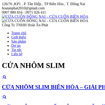
126/76 ,KP1 , P. Tân Hiệp , TP Biên Hòa , T. Đồng Nai
hoaianphat2010@gmail.com
0907 880 816 - 0971 026 411
Công Ty TNHH Hoài Ân Phát
Trang chủ
Giới thiệu
Sản phẩm
Dự án
Tin tức
Liên hệ
CỬA NHÔM SLIM
CỬA NHÔM SLIM BIÊN HÒA – GIẢI 