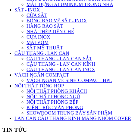
MẶT DỰNG ALUMINIUM TRONG NHÀ
SẮT - INOX
CỬA SẮT
BÔNG BẢO VỆ SẮT - INOX
HÀNG RÀO SẮT
NHÀ THÉP TIỀN CHẾ
CỬA INOX
MÁI VÒM
SẮT MỸ THUẬT
CẦU THANG , LAN CAN
CẦU THANG - LAN CAN SẮT
CẦU THANG - LAN CAN KÍNH
CẦU THANG - LAN CAN INOX
VÁCH NGĂN COMPACT
VÁCH NGĂN VỆ SINH COMPACT HPL
NỘI THẤT TỔNG HỢP
NỘI THẤT PHÒNG KHÁCH
NỘI THẤT PHÒNG NGỦ
NỘI THẤT PHÒNG BẾP
KIẾN TRÚC VĂN PHÒNG
SHOWROOM TRƯNG BÀY SẢN PHẨM
LAN CAN CẦU THANG KÍNH MÁNG NHÔM COVER
TIN TỨC