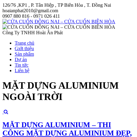
126/76 ,KP1 , P. Tân Hiệp , TP Biên Hòa , T. Đồng Nai
hoaianphat2010@gmail.com
0907 880 816 - 0971 026 411
Công Ty TNHH Hoài Ân Phát
Trang chủ
Giới thiệu
Sản phẩm
Dự án
Tin tức
Liên hệ
MẶT DỰNG ALUMINIUM
NGOÀI TRỜI
MẶT DỰNG ALUMINIUM – THI
CÔNG MẶT DỰNG ALUMINIUM ĐẸP,