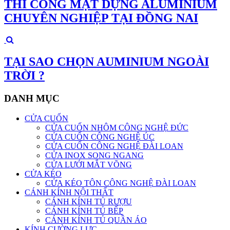
THI CÔNG MẶT DỰNG ALUMINIUM
CHUYÊN NGHIỆP TẠI ĐỒNG NAI
TẠI SAO CHỌN AUMINIUM NGOÀI
TRỜI ?
DANH MỤC
CỬA CUỐN
CỬA CUỐN NHÔM CÔNG NGHỆ ĐỨC
CỬA CUỐN CÔNG NGHỆ ÚC
CỬA CUỐN CÔNG NGHỆ ĐÀI LOAN
CỬA INOX SONG NGANG
CỬA LƯỚI MẮT VÕNG
CỬA KÉO
CỬA KÉO TÔN CÔNG NGHỆ ĐÀI LOAN
CÁNH KÍNH NỘI THẤT
CÁNH KÍNH TỦ RƯỢU
CÁNH KÍNH TỦ BẾP
CÁNH KÍNH TỦ QUẦN ÁO
KÍNH CƯỜNG LỰC