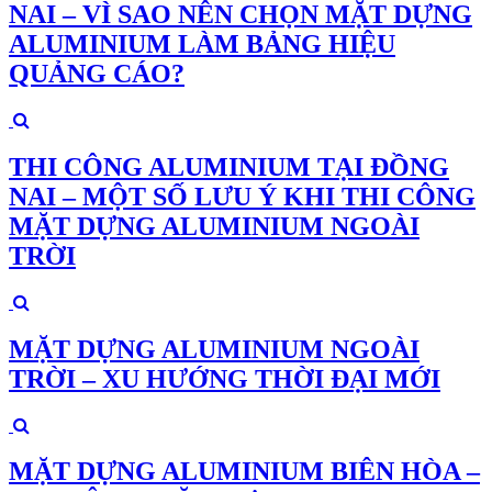
NAI – VÌ SAO NÊN CHỌN MẶT DỰNG
ALUMINIUM LÀM BẢNG HIỆU
QUẢNG CÁO?
THI CÔNG ALUMINIUM TẠI ĐỒNG
NAI – MỘT SỐ LƯU Ý KHI THI CÔNG
MẶT DỰNG ALUMINIUM NGOÀI
TRỜI
MẶT DỰNG ALUMINIUM NGOÀI
TRỜI – XU HƯỚNG THỜI ĐẠI MỚI
MẶT DỰNG ALUMINIUM BIÊN HÒA –