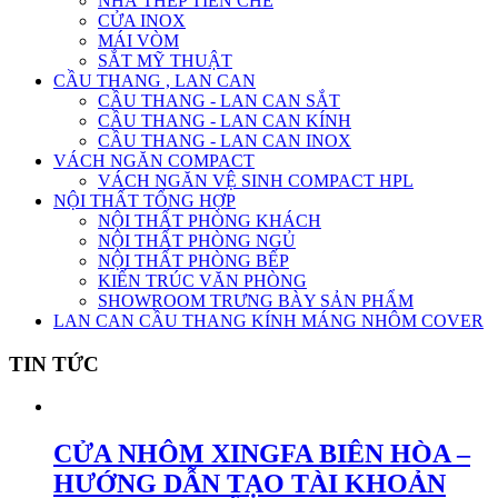
NHÀ THÉP TIỀN CHẾ
CỬA INOX
MÁI VÒM
SẮT MỸ THUẬT
CẦU THANG , LAN CAN
CẦU THANG - LAN CAN SẮT
CẦU THANG - LAN CAN KÍNH
CẦU THANG - LAN CAN INOX
VÁCH NGĂN COMPACT
VÁCH NGĂN VỆ SINH COMPACT HPL
NỘI THẤT TỔNG HỢP
NỘI THẤT PHÒNG KHÁCH
NỘI THẤT PHÒNG NGỦ
NỘI THẤT PHÒNG BẾP
KIẾN TRÚC VĂN PHÒNG
SHOWROOM TRƯNG BÀY SẢN PHẨM
LAN CAN CẦU THANG KÍNH MÁNG NHÔM COVER
TIN TỨC
CỬA NHÔM XINGFA BIÊN HÒA –
HƯỚNG DẪN TẠO TÀI KHOẢN