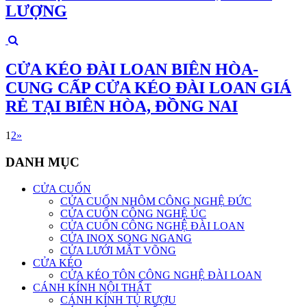
LƯỢNG
CỬA KÉO ĐÀI LOAN BIÊN HÒA-
CUNG CẤP CỬA KÉO ĐÀI LOAN GIÁ
RẺ TẠI BIÊN HÒA, ĐỒNG NAI
1
2
»
DANH MỤC
CỬA CUỐN
CỬA CUỐN NHÔM CÔNG NGHỆ ĐỨC
CỬA CUỐN CÔNG NGHỆ ÚC
CỬA CUỐN CÔNG NGHỆ ĐÀI LOAN
CỬA INOX SONG NGANG
CỬA LƯỚI MẮT VÕNG
CỬA KÉO
CỬA KÉO TÔN CÔNG NGHỆ ĐÀI LOAN
CÁNH KÍNH NỘI THẤT
CÁNH KÍNH TỦ RƯỢU