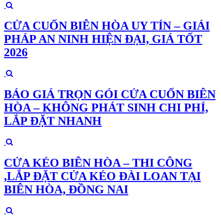
CỬA CUỐN BIÊN HÒA UY TÍN – GIẢI
PHÁP AN NINH HIỆN ĐẠI, GIÁ TỐT
2026
BÁO GIÁ TRỌN GÓI CỬA CUỐN BIÊN
HÒA – KHÔNG PHÁT SINH CHI PHÍ,
LẮP ĐẶT NHANH
CỬA KÉO BIÊN HÒA – THI CÔNG
,LẮP ĐẶT CỬA KÉO ĐÀI LOAN TẠI
BIÊN HÒA, ĐỒNG NAI