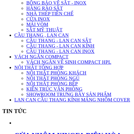
BÔNG BẢO VỆ SẮT - INOX
HÀNG RÀO SẮT
NHÀ THÉP TIỀN CHẾ
CỬA INOX
MÁI VÒM
SẮT MỸ THUẬT
CẦU THANG , LAN CAN
CẦU THANG - LAN CAN SẮT
CẦU THANG - LAN CAN KÍNH
CẦU THANG - LAN CAN INOX
VÁCH NGĂN COMPACT
VÁCH NGĂN VỆ SINH COMPACT HPL
NỘI THẤT TỔNG HỢP
NỘI THẤT PHÒNG KHÁCH
NỘI THẤT PHÒNG NGỦ
NỘI THẤT PHÒNG BẾP
KIẾN TRÚC VĂN PHÒNG
SHOWROOM TRƯNG BÀY SẢN PHẨM
LAN CAN CẦU THANG KÍNH MÁNG NHÔM COVER
TIN TỨC