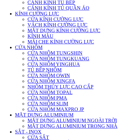
CÁNH KÍNH TỦ BẾP
CÁNH KÍNH TỦ QUẦN ÁO
KÍNH CƯỜNG LỰC
CỬA KÍNH CƯỜNG LỰC
VÁCH KÍNH CƯỜNG LỰC
MẶT DỰNG KÍNH CƯỜNG LỰC
KÍNH MÀU
MÁI CHE KÍNH CƯỜNG LỰC
CỬA NHÔM
CỬA NHÔM TUNGSHIN
CỬA NHÔM TUNGKUANG
CỬA NHÔM YINGHUA
TỦ BẾP NHÔM
CỬA NHÔM OWIN
CỬA NHÔM XINGFA
NHÔM THỦY LỰC CAO CẤP
CỬA NHÔM TOPAL
CỬA NHÔM PMA
CỬA NHÔM SLIM
CỬA NHÔM MAXPRO JP
MẶT DỰNG ALUMINIUM
MẶT DỰNG ALUMINIUM NGOÀI TRỜI
MẶT DỰNG ALUMINIUM TRONG NHÀ
SẮT - INOX
CỬA SẮT