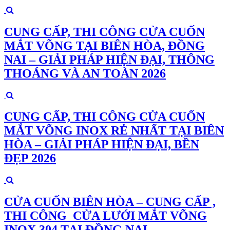
CUNG CẤP, THI CÔNG CỬA CUỐN
MẮT VÕNG TẠI BIÊN HÒA, ĐỒNG
NAI – GIẢI PHÁP HIỆN ĐẠI, THÔNG
THOÁNG VÀ AN TOÀN 2026
CUNG CẤP, THI CÔNG CỬA CUỐN
MẮT VÕNG INOX RẺ NHẤT TẠI BIÊN
HÒA – GIẢI PHÁP HIỆN ĐẠI, BỀN
ĐẸP 2026
CỬA CUỐN BIÊN HÒA – CUNG CẤP ,
THI CÔNG CỬA LƯỚI MẮT VÕNG
INOX 304 TẠI ĐỒNG NAI