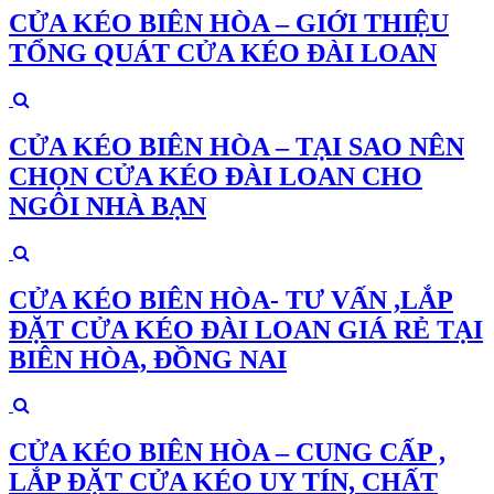
CỬA KÉO BIÊN HÒA – GIỚI THIỆU
TỔNG QUÁT CỬA KÉO ĐÀI LOAN
CỬA KÉO BIÊN HÒA – TẠI SAO NÊN
CHỌN CỬA KÉO ĐÀI LOAN CHO
NGÔI NHÀ BẠN
CỬA KÉO BIÊN HÒA- TƯ VẤN ,LẮP
ĐẶT CỬA KÉO ĐÀI LOAN GIÁ RẺ TẠI
BIÊN HÒA, ĐỒNG NAI
CỬA KÉO BIÊN HÒA – CUNG CẤP ,
LẮP ĐẶT CỬA KÉO UY TÍN, CHẤT