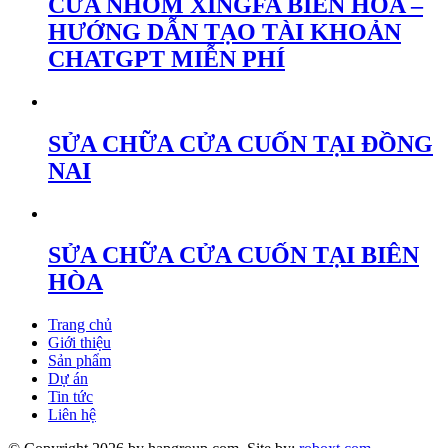
CỬA NHÔM XINGFA BIÊN HÒA –
HƯỚNG DẪN TẠO TÀI KHOẢN
CHATGPT MIỄN PHÍ
SỬA CHỮA CỬA CUỐN TẠI ĐỒNG
NAI
SỬA CHỮA CỬA CUỐN TẠI BIÊN
HÒA
Trang chủ
Giới thiệu
Sản phẩm
Dự án
Tin tức
Liên hệ