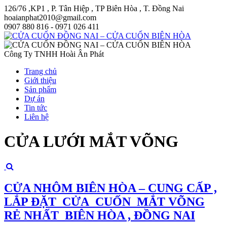
126/76 ,KP1 , P. Tân Hiệp , TP Biên Hòa , T. Đồng Nai
hoaianphat2010@gmail.com
0907 880 816 - 0971 026 411
Công Ty TNHH Hoài Ân Phát
Trang chủ
Giới thiệu
Sản phẩm
Dự án
Tin tức
Liên hệ
CỬA LƯỚI MẮT VÕNG
CỬA NHÔM BIÊN HÒA – CUNG CẤP ,
LẮP ĐẶT CỬA CUỐN MẮT VÕNG
RẺ NHẤT BIÊN HÒA , ĐỒNG NAI