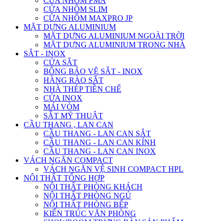
CỬA NHÔM PMA
CỬA NHÔM SLIM
CỬA NHÔM MAXPRO JP
MẶT DỰNG ALUMINIUM
MẶT DỰNG ALUMINIUM NGOÀI TRỜI
MẶT DỰNG ALUMINIUM TRONG NHÀ
SẮT - INOX
CỬA SẮT
BÔNG BẢO VỆ SẮT - INOX
HÀNG RÀO SẮT
NHÀ THÉP TIỀN CHẾ
CỬA INOX
MÁI VÒM
SẮT MỸ THUẬT
CẦU THANG , LAN CAN
CẦU THANG - LAN CAN SẮT
CẦU THANG - LAN CAN KÍNH
CẦU THANG - LAN CAN INOX
VÁCH NGĂN COMPACT
VÁCH NGĂN VỆ SINH COMPACT HPL
NỘI THẤT TỔNG HỢP
NỘI THẤT PHÒNG KHÁCH
NỘI THẤT PHÒNG NGỦ
NỘI THẤT PHÒNG BẾP
KIẾN TRÚC VĂN PHÒNG