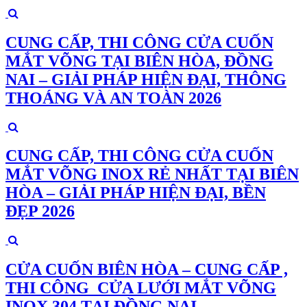
CUNG CẤP, THI CÔNG CỬA CUỐN
MẮT VÕNG TẠI BIÊN HÒA, ĐỒNG
NAI – GIẢI PHÁP HIỆN ĐẠI, THÔNG
THOÁNG VÀ AN TOÀN 2026
CUNG CẤP, THI CÔNG CỬA CUỐN
MẮT VÕNG INOX RẺ NHẤT TẠI BIÊN
HÒA – GIẢI PHÁP HIỆN ĐẠI, BỀN
ĐẸP 2026
CỬA CUỐN BIÊN HÒA – CUNG CẤP ,
THI CÔNG CỬA LƯỚI MẮT VÕNG
INOX 304 TẠI ĐỒNG NAI