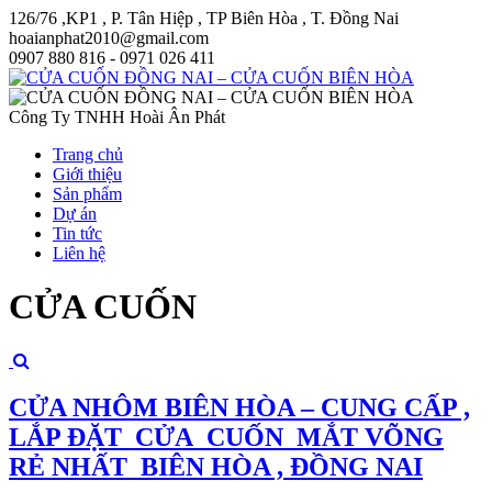
126/76 ,KP1 , P. Tân Hiệp , TP Biên Hòa , T. Đồng Nai
hoaianphat2010@gmail.com
0907 880 816 - 0971 026 411
Công Ty TNHH Hoài Ân Phát
Trang chủ
Giới thiệu
Sản phẩm
Dự án
Tin tức
Liên hệ
CỬA CUỐN
CỬA NHÔM BIÊN HÒA – CUNG CẤP ,
LẮP ĐẶT CỬA CUỐN MẮT VÕNG
RẺ NHẤT BIÊN HÒA , ĐỒNG NAI