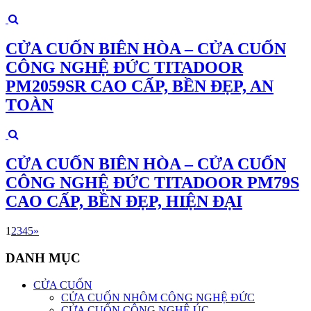
CỬA CUỐN BIÊN HÒA – CỬA CUỐN
CÔNG NGHỆ ĐỨC TITADOOR
PM2059SR CAO CẤP, BỀN ĐẸP, AN
TOÀN
CỬA CUỐN BIÊN HÒA – CỬA CUỐN
CÔNG NGHỆ ĐỨC TITADOOR PM79S
CAO CẤP, BỀN ĐẸP, HIỆN ĐẠI
1
2
3
4
5
»
DANH MỤC
CỬA CUỐN
CỬA CUỐN NHÔM CÔNG NGHỆ ĐỨC
CỬA CUỐN CÔNG NGHỆ ÚC