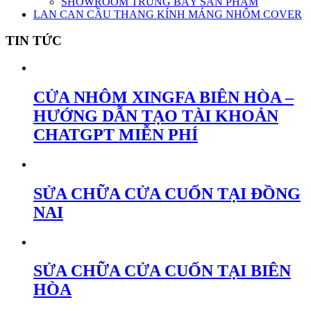
SHOWROOM TRƯNG BÀY SẢN PHẨM
LAN CAN CẦU THANG KÍNH MÁNG NHÔM COVER
TIN TỨC
CỬA NHÔM XINGFA BIÊN HÒA –
HƯỚNG DẪN TẠO TÀI KHOẢN
CHATGPT MIỄN PHÍ
SỬA CHỮA CỬA CUỐN TẠI ĐỒNG
NAI
SỬA CHỮA CỬA CUỐN TẠI BIÊN
HÒA