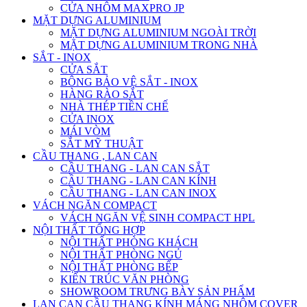
CỬA NHÔM MAXPRO JP
MẶT DỰNG ALUMINIUM
MẶT DỰNG ALUMINIUM NGOÀI TRỜI
MẶT DỰNG ALUMINIUM TRONG NHÀ
SẮT - INOX
CỬA SẮT
BÔNG BẢO VỆ SẮT - INOX
HÀNG RÀO SẮT
NHÀ THÉP TIỀN CHẾ
CỬA INOX
MÁI VÒM
SẮT MỸ THUẬT
CẦU THANG , LAN CAN
CẦU THANG - LAN CAN SẮT
CẦU THANG - LAN CAN KÍNH
CẦU THANG - LAN CAN INOX
VÁCH NGĂN COMPACT
VÁCH NGĂN VỆ SINH COMPACT HPL
NỘI THẤT TỔNG HỢP
NỘI THẤT PHÒNG KHÁCH
NỘI THẤT PHÒNG NGỦ
NỘI THẤT PHÒNG BẾP
KIẾN TRÚC VĂN PHÒNG
SHOWROOM TRƯNG BÀY SẢN PHẨM
LAN CAN CẦU THANG KÍNH MÁNG NHÔM COVER