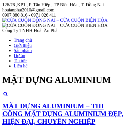
126/76 ,KP1 , P. Tân Hiệp , TP Biên Hòa , T. Đồng Nai
hoaianphat2010@gmail.com
0907 880 816 - 0971 026 411
Công Ty TNHH Hoài Ân Phát
Trang chủ
Giới thiệu
Sản phẩm
Dự án
Tin tức
Liên hệ
MẶT DỰNG ALUMINIUM
MẶT DỰNG ALUMINIUM – THI
CÔNG MẶT DỰNG ALUMINIUM ĐẸP,
HIỆN ĐẠI, CHUYÊN NGHIỆP