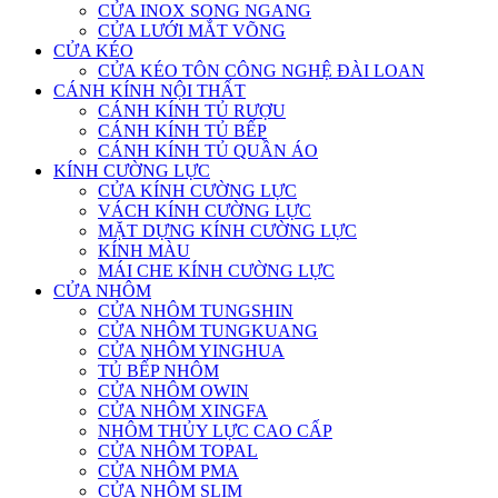
CỬA INOX SONG NGANG
CỬA LƯỚI MẮT VÕNG
CỬA KÉO
CỬA KÉO TÔN CÔNG NGHỆ ĐÀI LOAN
CÁNH KÍNH NỘI THẤT
CÁNH KÍNH TỦ RƯỢU
CÁNH KÍNH TỦ BẾP
CÁNH KÍNH TỦ QUẦN ÁO
KÍNH CƯỜNG LỰC
CỬA KÍNH CƯỜNG LỰC
VÁCH KÍNH CƯỜNG LỰC
MẶT DỰNG KÍNH CƯỜNG LỰC
KÍNH MÀU
MÁI CHE KÍNH CƯỜNG LỰC
CỬA NHÔM
CỬA NHÔM TUNGSHIN
CỬA NHÔM TUNGKUANG
CỬA NHÔM YINGHUA
TỦ BẾP NHÔM
CỬA NHÔM OWIN
CỬA NHÔM XINGFA
NHÔM THỦY LỰC CAO CẤP
CỬA NHÔM TOPAL
CỬA NHÔM PMA
CỬA NHÔM SLIM