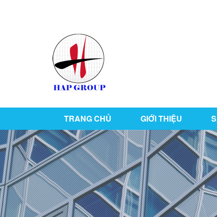
126/76 ,KP1 , P. Tân Hiệp , TP Biên Hòa , T. Đồ
TRANG CHỦ
GIỚI THIỆU
S