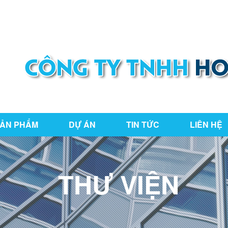
ng Nai
hoaianphat2010@gmail.com
ẢN PHẨM
DỰ ÁN
TIN TỨC
LIÊN HỆ
THƯ VIỆN