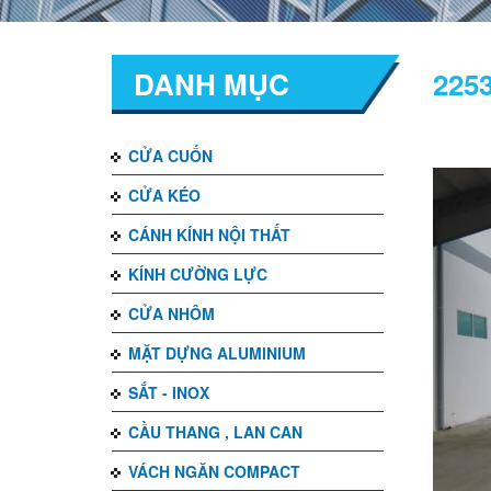
DANH MỤC
225
CỬA CUỐN
CỬA KÉO
CÁNH KÍNH NỘI THẤT
KÍNH CƯỜNG LỰC
CỬA NHÔM
MẶT DỰNG ALUMINIUM
SẮT - INOX
CẦU THANG , LAN CAN
VÁCH NGĂN COMPACT