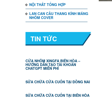
NỘI THẤT TỔNG HỢP
LAN CAN CẦU THANG KÍNH MÁNG
NHÔM COVER
TIN TỨC
CỬA NHÔM XINGFA BIÊN HÒA –
HƯỚNG DẪN TẠO TÀI KHOẢN
CHATGPT MIỄN PHÍ
SỬA CHỮA CỬA CUỐN TẠI ĐỒNG NAI
SỬA CHỮA CỬA CUỐN TẠI BIÊN HÒA