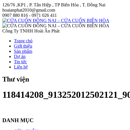
126/76 ,KP1 , P. Tân Hiệp , TP Biên Hòa , T. Đồng Nai
hoaianphat2010@gmail.com
0907 880 816 - 0971 026 411
Công Ty TNHH Hoài Ân Phát
Trang chủ
Giới thiệu
Sản phẩm
Dự án
Tin tức
Liên hệ
Thư viện
118414208_913252012502121_9
DANH MỤC