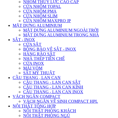
NHÔM THỦY LỰC CAO CẤP
CỬA NHÔM TOPAL
CỬA NHÔM PMA
CỬA NHÔM SLIM
CỬA NHÔM MAXPRO JP
MẶT DỰNG ALUMINIUM
MẶT DỰNG ALUMINIUM NGOÀI TRỜI
MẶT DỰNG ALUMINIUM TRONG NHÀ
SẮT - INOX
CỬA SẮT
BÔNG BẢO VỆ SẮT - INOX
HÀNG RÀO SẮT
NHÀ THÉP TIỀN CHẾ
CỬA INOX
MÁI VÒM
SẮT MỸ THUẬT
CẦU THANG , LAN CAN
CẦU THANG - LAN CAN SẮT
CẦU THANG - LAN CAN KÍNH
CẦU THANG - LAN CAN INOX
VÁCH NGĂN COMPACT
VÁCH NGĂN VỆ SINH COMPACT HPL
NỘI THẤT TỔNG HỢP
NỘI THẤT PHÒNG KHÁCH
NỘI THẤT PHÒNG NGỦ