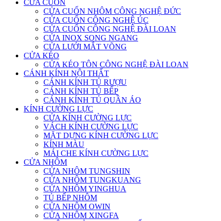
CỬA CUỐN
CỬA CUỐN NHÔM CÔNG NGHỆ ĐỨC
CỬA CUỐN CÔNG NGHỆ ÚC
CỬA CUỐN CÔNG NGHỆ ĐÀI LOAN
CỬA INOX SONG NGANG
CỬA LƯỚI MẮT VÕNG
CỬA KÉO
CỬA KÉO TÔN CÔNG NGHỆ ĐÀI LOAN
CÁNH KÍNH NỘI THẤT
CÁNH KÍNH TỦ RƯỢU
CÁNH KÍNH TỦ BẾP
CÁNH KÍNH TỦ QUẦN ÁO
KÍNH CƯỜNG LỰC
CỬA KÍNH CƯỜNG LỰC
VÁCH KÍNH CƯỜNG LỰC
MẶT DỰNG KÍNH CƯỜNG LỰC
KÍNH MÀU
MÁI CHE KÍNH CƯỜNG LỰC
CỬA NHÔM
CỬA NHÔM TUNGSHIN
CỬA NHÔM TUNGKUANG
CỬA NHÔM YINGHUA
TỦ BẾP NHÔM
CỬA NHÔM OWIN
CỬA NHÔM XINGFA