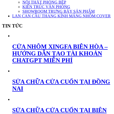
NỘI THẤT PHÒNG BẾP
KIẾN TRÚC VĂN PHÒNG
SHOWROOM TRƯNG BÀY SẢN PHẨM
LAN CAN CẦU THANG KÍNH MÁNG NHÔM COVER
TIN TỨC
CỬA NHÔM XINGFA BIÊN HÒA –
HƯỚNG DẪN TẠO TÀI KHOẢN
CHATGPT MIỄN PHÍ
SỬA CHỮA CỬA CUỐN TẠI ĐỒNG
NAI
SỬA CHỮA CỬA CUỐN TẠI BIÊN