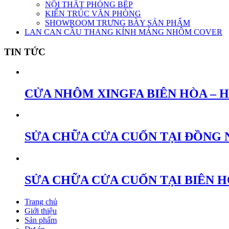
NỘI THẤT PHÒNG BẾP
KIẾN TRÚC VĂN PHÒNG
SHOWROOM TRƯNG BÀY SẢN PHẨM
LAN CAN CẦU THANG KÍNH MÁNG NHÔM COVER
TIN TỨC
CỬA NHÔM XINGFA BIÊN HÒA – 
SỬA CHỮA CỬA CUỐN TẠI ĐỒNG 
SỬA CHỮA CỬA CUỐN TẠI BIÊN 
Trang chủ
Giới thiệu
Sản phẩm