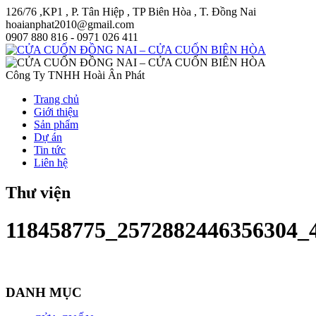
126/76 ,KP1 , P. Tân Hiệp , TP Biên Hòa , T. Đồng Nai
hoaianphat2010@gmail.com
0907 880 816 - 0971 026 411
Công Ty TNHH Hoài Ân Phát
Trang chủ
Giới thiệu
Sản phẩm
Dự án
Tin tức
Liên hệ
Thư viện
118458775_2572882446356304_
DANH MỤC