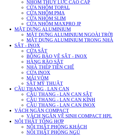
NHÔM THỦY LỰC CAO CẤP
CỬA NHÔM TOPAL
CỬA NHÔM PMA
CỬA NHÔM SLIM
CỬA NHÔM MAXPRO JP
MẶT DỰNG ALUMINIUM
MẶT DỰNG ALUMINIUM NGOÀI TRỜI
MẶT DỰNG ALUMINIUM TRONG NHÀ
SẮT - INOX
CỬA SẮT
BÔNG BẢO VỆ SẮT - INOX
HÀNG RÀO SẮT
NHÀ THÉP TIỀN CHẾ
CỬA INOX
MÁI VÒM
SẮT MỸ THUẬT
CẦU THANG , LAN CAN
CẦU THANG - LAN CAN SẮT
CẦU THANG - LAN CAN KÍNH
CẦU THANG - LAN CAN INOX
VÁCH NGĂN COMPACT
VÁCH NGĂN VỆ SINH COMPACT HPL
NỘI THẤT TỔNG HỢP
NỘI THẤT PHÒNG KHÁCH
NỘI THẤT PHÒNG NGỦ