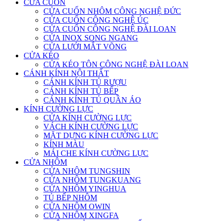
CỬA CUỐN
CỬA CUỐN NHÔM CÔNG NGHỆ ĐỨC
CỬA CUỐN CÔNG NGHỆ ÚC
CỬA CUỐN CÔNG NGHỆ ĐÀI LOAN
CỬA INOX SONG NGANG
CỬA LƯỚI MẮT VÕNG
CỬA KÉO
CỬA KÉO TÔN CÔNG NGHỆ ĐÀI LOAN
CÁNH KÍNH NỘI THẤT
CÁNH KÍNH TỦ RƯỢU
CÁNH KÍNH TỦ BẾP
CÁNH KÍNH TỦ QUẦN ÁO
KÍNH CƯỜNG LỰC
CỬA KÍNH CƯỜNG LỰC
VÁCH KÍNH CƯỜNG LỰC
MẶT DỰNG KÍNH CƯỜNG LỰC
KÍNH MÀU
MÁI CHE KÍNH CƯỜNG LỰC
CỬA NHÔM
CỬA NHÔM TUNGSHIN
CỬA NHÔM TUNGKUANG
CỬA NHÔM YINGHUA
TỦ BẾP NHÔM
CỬA NHÔM OWIN
CỬA NHÔM XINGFA