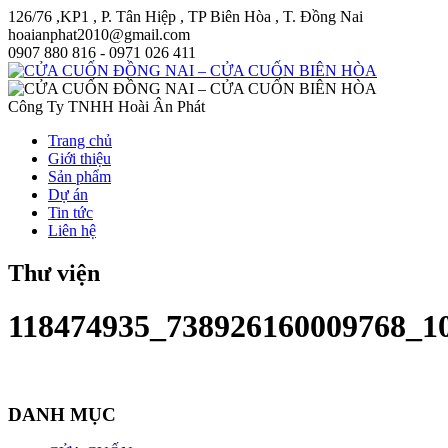
126/76 ,KP1 , P. Tân Hiệp , TP Biên Hòa , T. Đồng Nai
hoaianphat2010@gmail.com
0907 880 816 - 0971 026 411
Công Ty TNHH Hoài Ân Phát
Trang chủ
Giới thiệu
Sản phẩm
Dự án
Tin tức
Liên hệ
Thư viện
118474935_738926160009768_1
DANH MỤC