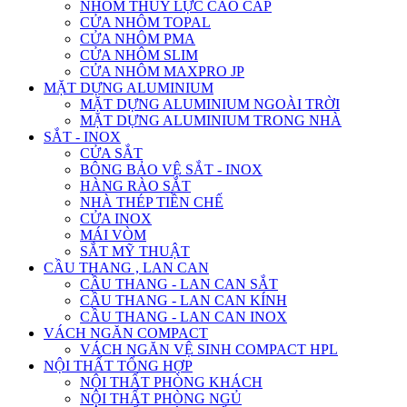
NHÔM THỦY LỰC CAO CẤP
CỬA NHÔM TOPAL
CỬA NHÔM PMA
CỬA NHÔM SLIM
CỬA NHÔM MAXPRO JP
MẶT DỰNG ALUMINIUM
MẶT DỰNG ALUMINIUM NGOÀI TRỜI
MẶT DỰNG ALUMINIUM TRONG NHÀ
SẮT - INOX
CỬA SẮT
BÔNG BẢO VỆ SẮT - INOX
HÀNG RÀO SẮT
NHÀ THÉP TIỀN CHẾ
CỬA INOX
MÁI VÒM
SẮT MỸ THUẬT
CẦU THANG , LAN CAN
CẦU THANG - LAN CAN SẮT
CẦU THANG - LAN CAN KÍNH
CẦU THANG - LAN CAN INOX
VÁCH NGĂN COMPACT
VÁCH NGĂN VỆ SINH COMPACT HPL
NỘI THẤT TỔNG HỢP
NỘI THẤT PHÒNG KHÁCH
NỘI THẤT PHÒNG NGỦ