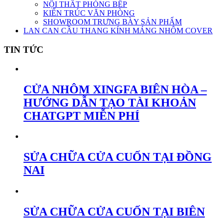
NỘI THẤT PHÒNG BẾP
KIẾN TRÚC VĂN PHÒNG
SHOWROOM TRƯNG BÀY SẢN PHẨM
LAN CAN CẦU THANG KÍNH MÁNG NHÔM COVER
TIN TỨC
CỬA NHÔM XINGFA BIÊN HÒA –
HƯỚNG DẪN TẠO TÀI KHOẢN
CHATGPT MIỄN PHÍ
SỬA CHỮA CỬA CUỐN TẠI ĐỒNG
NAI
SỬA CHỮA CỬA CUỐN TẠI BIÊN