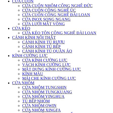
CỬA CUỐN
CỬA CUỐN NHÔM CÔNG NGHỆ ĐỨC
CỬA CUỐN CÔNG NGHỆ ÚC
CỬA CUỐN CÔNG NGHỆ ĐÀI LOAN
CỬA INOX SONG NGANG
CỬA LƯỚI MẮT VÕNG
CỬA KÉO
CỬA KÉO TÔN CÔNG NGHỆ ĐÀI LOAN
CÁNH KÍNH NỘI THẤT
CÁNH KÍNH TỦ RƯỢU
CÁNH KÍNH TỦ BẾP
CÁNH KÍNH TỦ QUẦN ÁO
KÍNH CƯỜNG LỰC
CỬA KÍNH CƯỜNG LỰC
VÁCH KÍNH CƯỜNG LỰC
MẶT DỰNG KÍNH CƯỜNG LỰC
KÍNH MÀU
MÁI CHE KÍNH CƯỜNG LỰC
CỬA NHÔM
CỬA NHÔM TUNGSHIN
CỬA NHÔM TUNGKUANG
CỬA NHÔM YINGHUA
TỦ BẾP NHÔM
CỬA NHÔM OWIN
CỬA NHÔM XINGFA