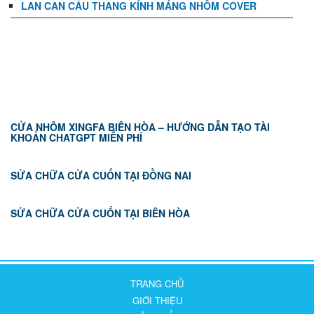
LAN CAN CẦU THANG KÍNH MÁNG NHÔM COVER
TIN TỨC
CỬA NHÔM XINGFA BIÊN HÒA – HƯỚNG DẪN TẠO TÀI
KHOẢN CHATGPT MIỄN PHÍ
SỬA CHỮA CỬA CUỐN TẠI ĐỒNG NAI
SỬA CHỮA CỬA CUỐN TẠI BIÊN HÒA
TRANG CHỦ
GIỚI THIỆU