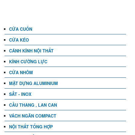
DANH MỤC
CỬA CUỐN
CỬA KÉO
CÁNH KÍNH NỘI THẤT
KÍNH CƯỜNG LỰC
CỬA NHÔM
MẶT DỰNG ALUMINIUM
SẮT - INOX
CẦU THANG , LAN CAN
VÁCH NGĂN COMPACT
NỘI THẤT TỔNG HỢP