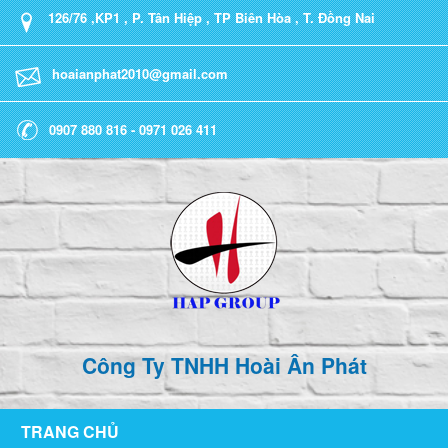
126/76 ,KP1 , P. Tân Hiệp , TP Biên Hòa , T. Đồng Nai
hoaianphat2010@gmail.com
0907 880 816 - 0971 026 411
Công Ty TNHH Hoài Ân Phát
TRANG CHỦ