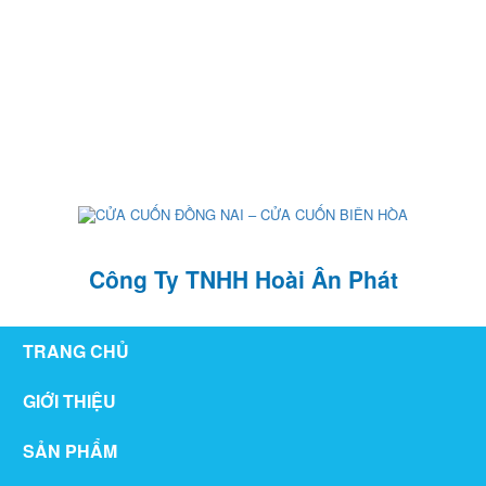
126/76 ,KP1 , P. Tân Hiệp , TP Biên Hòa , T. Đồng Nai
hoaianphat2010@gmail.com
0907 880 816 - 0971 026 411
Công Ty TNHH Hoài Ân Phát
TRANG CHỦ
GIỚI THIỆU
SẢN PHẨM