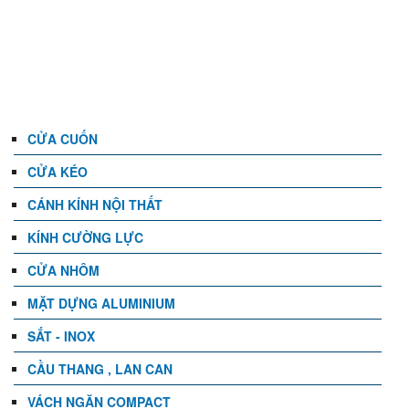
DANH MỤC
CỬA CUỐN
CỬA KÉO
CÁNH KÍNH NỘI THẤT
KÍNH CƯỜNG LỰC
CỬA NHÔM
MẶT DỰNG ALUMINIUM
SẮT - INOX
CẦU THANG , LAN CAN
VÁCH NGĂN COMPACT