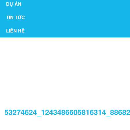
DỰ ÁN
TIN TỨC
LIÊN HỆ
THƯ VIỆN
53274624_1243486605816314_8868