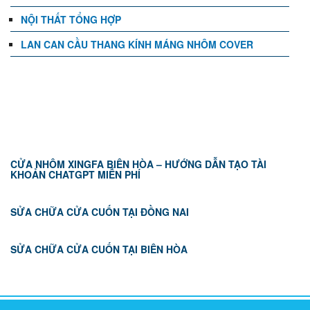
NỘI THẤT TỔNG HỢP
LAN CAN CẦU THANG KÍNH MÁNG NHÔM COVER
TIN TỨC
CỬA NHÔM XINGFA BIÊN HÒA – HƯỚNG DẪN TẠO TÀI
KHOẢN CHATGPT MIỄN PHÍ
SỬA CHỮA CỬA CUỐN TẠI ĐỒNG NAI
SỬA CHỮA CỬA CUỐN TẠI BIÊN HÒA