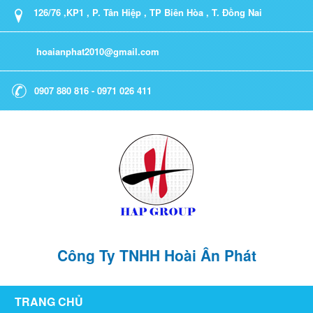
126/76 ,KP1 , P. Tân Hiệp , TP Biên Hòa , T. Đồng Nai
hoaianphat2010@gmail.com
0907 880 816 - 0971 026 411
Công Ty TNHH Hoài Ân Phát
TRANG CHỦ