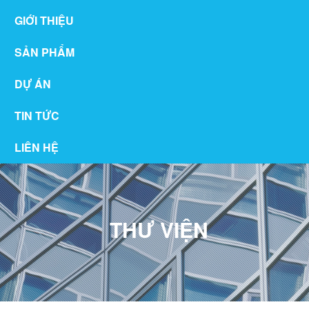
GIỚI THIỆU
SẢN PHẨM
DỰ ÁN
TIN TỨC
LIÊN HỆ
THƯ VIỆN