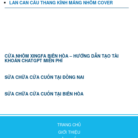
LAN CAN CẦU THANG KÍNH MÁNG NHÔM COVER
TIN TỨC
CỬA NHÔM XINGFA BIÊN HÒA – HƯỚNG DẪN TẠO TÀI
KHOẢN CHATGPT MIỄN PHÍ
SỬA CHỮA CỬA CUỐN TẠI ĐỒNG NAI
SỬA CHỮA CỬA CUỐN TẠI BIÊN HÒA
TRANG CHỦ
GIỚI THIỆU