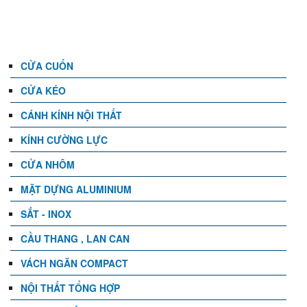
DANH MỤC
CỬA CUỐN
CỬA KÉO
CÁNH KÍNH NỘI THẤT
KÍNH CƯỜNG LỰC
CỬA NHÔM
MẶT DỰNG ALUMINIUM
SẮT - INOX
CẦU THANG , LAN CAN
VÁCH NGĂN COMPACT
NỘI THẤT TỔNG HỢP