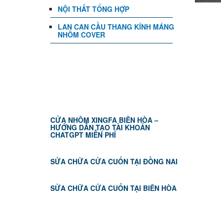
NỘI THẤT TỔNG HỢP
LAN CAN CẦU THANG KÍNH MÁNG
NHÔM COVER
TIN TỨC
CỬA NHÔM XINGFA BIÊN HÒA –
HƯỚNG DẪN TẠO TÀI KHOẢN
CHATGPT MIỄN PHÍ
SỬA CHỮA CỬA CUỐN TẠI ĐỒNG NAI
SỬA CHỮA CỬA CUỐN TẠI BIÊN HÒA