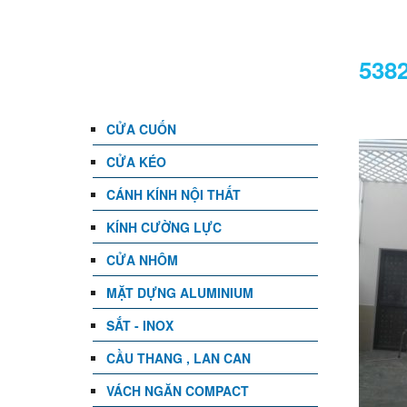
DANH MỤC
538
CỬA CUỐN
CỬA KÉO
CÁNH KÍNH NỘI THẤT
KÍNH CƯỜNG LỰC
CỬA NHÔM
MẶT DỰNG ALUMINIUM
SẮT - INOX
CẦU THANG , LAN CAN
VÁCH NGĂN COMPACT