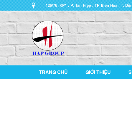
126/76 ,KP1 , P. Tân Hiệp , TP Biên Hòa , T. Đồ
TRANG CHỦ
GIỚI THIỆU
S