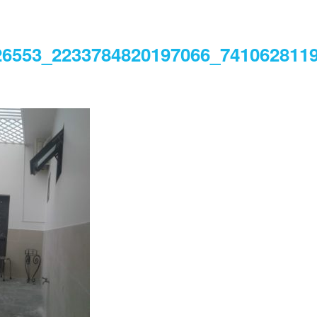
26553_2233784820197066_741062811