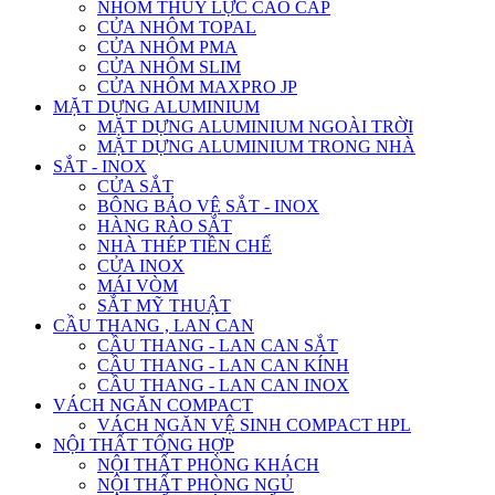
NHÔM THỦY LỰC CAO CẤP
CỬA NHÔM TOPAL
CỬA NHÔM PMA
CỬA NHÔM SLIM
CỬA NHÔM MAXPRO JP
MẶT DỰNG ALUMINIUM
MẶT DỰNG ALUMINIUM NGOÀI TRỜI
MẶT DỰNG ALUMINIUM TRONG NHÀ
SẮT - INOX
CỬA SẮT
BÔNG BẢO VỆ SẮT - INOX
HÀNG RÀO SẮT
NHÀ THÉP TIỀN CHẾ
CỬA INOX
MÁI VÒM
SẮT MỸ THUẬT
CẦU THANG , LAN CAN
CẦU THANG - LAN CAN SẮT
CẦU THANG - LAN CAN KÍNH
CẦU THANG - LAN CAN INOX
VÁCH NGĂN COMPACT
VÁCH NGĂN VỆ SINH COMPACT HPL
NỘI THẤT TỔNG HỢP
NỘI THẤT PHÒNG KHÁCH
NỘI THẤT PHÒNG NGỦ