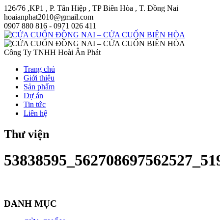
126/76 ,KP1 , P. Tân Hiệp , TP Biên Hòa , T. Đồng Nai
hoaianphat2010@gmail.com
0907 880 816 - 0971 026 411
Công Ty TNHH Hoài Ân Phát
Trang chủ
Giới thiệu
Sản phẩm
Dự án
Tin tức
Liên hệ
Thư viện
53838595_562708697562527_51
DANH MỤC