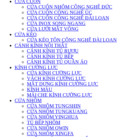
CỬA CUỐN
CỬA CUỐN NHÔM CÔNG NGHỆ ĐỨC
CỬA CUỐN CÔNG NGHỆ ÚC
CỬA CUỐN CÔNG NGHỆ ĐÀI LOAN
CỬA INOX SONG NGANG
CỬA LƯỚI MẮT VÕNG
CỬA KÉO
CỬA KÉO TÔN CÔNG NGHỆ ĐÀI LOAN
CÁNH KÍNH NỘI THẤT
CÁNH KÍNH TỦ RƯỢU
CÁNH KÍNH TỦ BẾP
CÁNH KÍNH TỦ QUẦN ÁO
KÍNH CƯỜNG LỰC
CỬA KÍNH CƯỜNG LỰC
VÁCH KÍNH CƯỜNG LỰC
MẶT DỰNG KÍNH CƯỜNG LỰC
KÍNH MÀU
MÁI CHE KÍNH CƯỜNG LỰC
CỬA NHÔM
CỬA NHÔM TUNGSHIN
CỬA NHÔM TUNGKUANG
CỬA NHÔM YINGHUA
TỦ BẾP NHÔM
CỬA NHÔM OWIN
CỬA NHÔM XINGFA