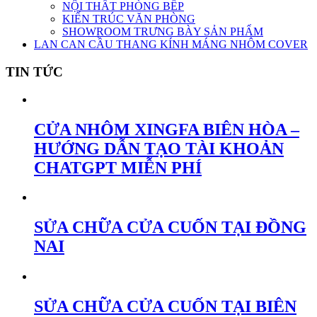
NỘI THẤT PHÒNG BẾP
KIẾN TRÚC VĂN PHÒNG
SHOWROOM TRƯNG BÀY SẢN PHẨM
LAN CAN CẦU THANG KÍNH MÁNG NHÔM COVER
TIN TỨC
CỬA NHÔM XINGFA BIÊN HÒA –
HƯỚNG DẪN TẠO TÀI KHOẢN
CHATGPT MIỄN PHÍ
SỬA CHỮA CỬA CUỐN TẠI ĐỒNG
NAI
SỬA CHỮA CỬA CUỐN TẠI BIÊN