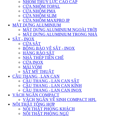
NHÔM THỦY LỰC CAO CẤP
CỬA NHÔM TOPAL
CỬA NHÔM PMA
CỬA NHÔM SLIM
CỬA NHÔM MAXPRO JP
MẶT DỰNG ALUMINIUM
MẶT DỰNG ALUMINIUM NGOÀI TRỜI
MẶT DỰNG ALUMINIUM TRONG NHÀ
SẮT - INOX
CỬA SẮT
BÔNG BẢO VỆ SẮT - INOX
HÀNG RÀO SẮT
NHÀ THÉP TIỀN CHẾ
CỬA INOX
MÁI VÒM
SẮT MỸ THUẬT
CẦU THANG , LAN CAN
CẦU THANG - LAN CAN SẮT
CẦU THANG - LAN CAN KÍNH
CẦU THANG - LAN CAN INOX
VÁCH NGĂN COMPACT
VÁCH NGĂN VỆ SINH COMPACT HPL
NỘI THẤT TỔNG HỢP
NỘI THẤT PHÒNG KHÁCH
NỘI THẤT PHÒNG NGỦ