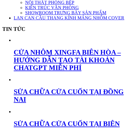
NỘI THẤT PHÒNG BẾP
KIẾN TRÚC VĂN PHÒNG
SHOWROOM TRƯNG BÀY SẢN PHẨM
LAN CAN CẦU THANG KÍNH MÁNG NHÔM COVER
TIN TỨC
CỬA NHÔM XINGFA BIÊN HÒA –
HƯỚNG DẪN TẠO TÀI KHOẢN
CHATGPT MIỄN PHÍ
SỬA CHỮA CỬA CUỐN TẠI ĐỒNG
NAI
SỬA CHỮA CỬA CUỐN TẠI BIÊN