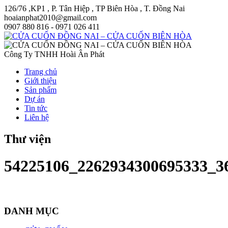
126/76 ,KP1 , P. Tân Hiệp , TP Biên Hòa , T. Đồng Nai
hoaianphat2010@gmail.com
0907 880 816 - 0971 026 411
Công Ty TNHH Hoài Ân Phát
Trang chủ
Giới thiệu
Sản phẩm
Dự án
Tin tức
Liên hệ
Thư viện
54225106_2262934300695333_3
DANH MỤC