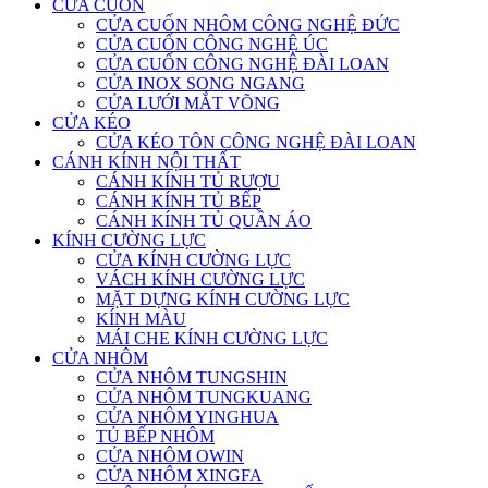
CỬA CUỐN
CỬA CUỐN NHÔM CÔNG NGHỆ ĐỨC
CỬA CUỐN CÔNG NGHỆ ÚC
CỬA CUỐN CÔNG NGHỆ ĐÀI LOAN
CỬA INOX SONG NGANG
CỬA LƯỚI MẮT VÕNG
CỬA KÉO
CỬA KÉO TÔN CÔNG NGHỆ ĐÀI LOAN
CÁNH KÍNH NỘI THẤT
CÁNH KÍNH TỦ RƯỢU
CÁNH KÍNH TỦ BẾP
CÁNH KÍNH TỦ QUẦN ÁO
KÍNH CƯỜNG LỰC
CỬA KÍNH CƯỜNG LỰC
VÁCH KÍNH CƯỜNG LỰC
MẶT DỰNG KÍNH CƯỜNG LỰC
KÍNH MÀU
MÁI CHE KÍNH CƯỜNG LỰC
CỬA NHÔM
CỬA NHÔM TUNGSHIN
CỬA NHÔM TUNGKUANG
CỬA NHÔM YINGHUA
TỦ BẾP NHÔM
CỬA NHÔM OWIN
CỬA NHÔM XINGFA