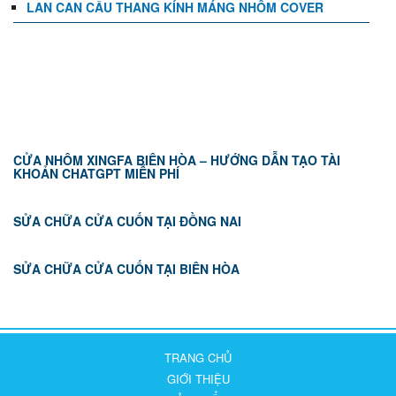
LAN CAN CẦU THANG KÍNH MÁNG NHÔM COVER
TIN TỨC
CỬA NHÔM XINGFA BIÊN HÒA – HƯỚNG DẪN TẠO TÀI
KHOẢN CHATGPT MIỄN PHÍ
SỬA CHỮA CỬA CUỐN TẠI ĐỒNG NAI
SỬA CHỮA CỬA CUỐN TẠI BIÊN HÒA
TRANG CHỦ
GIỚI THIỆU