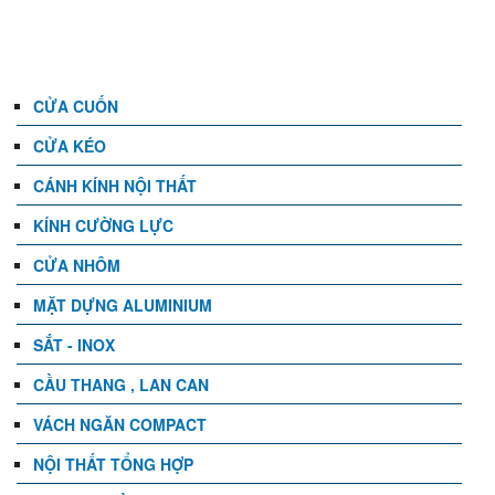
DANH MỤC
CỬA CUỐN
CỬA KÉO
CÁNH KÍNH NỘI THẤT
KÍNH CƯỜNG LỰC
CỬA NHÔM
MẶT DỰNG ALUMINIUM
SẮT - INOX
CẦU THANG , LAN CAN
VÁCH NGĂN COMPACT
NỘI THẤT TỔNG HỢP