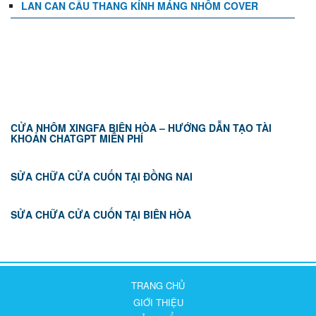
LAN CAN CẦU THANG KÍNH MÁNG NHÔM COVER
TIN TỨC
CỬA NHÔM XINGFA BIÊN HÒA – HƯỚNG DẪN TẠO TÀI
KHOẢN CHATGPT MIỄN PHÍ
SỬA CHỮA CỬA CUỐN TẠI ĐỒNG NAI
SỬA CHỮA CỬA CUỐN TẠI BIÊN HÒA
TRANG CHỦ
GIỚI THIỆU