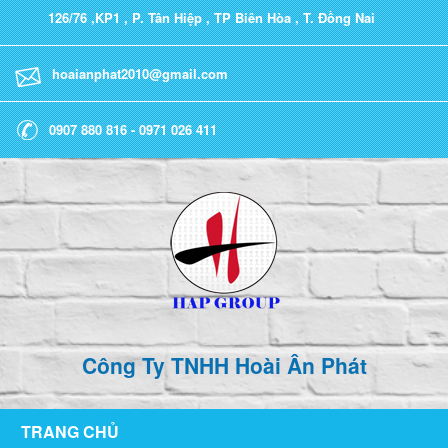
126/76 ,KP1 , P. Tân Hiệp , TP Biên Hòa , T. Đồng Nai
hoaianphat2010@gmail.com
0907 880 816 - 0971 026 411
Công Ty TNHH Hoài Ân Phát
TRANG CHỦ