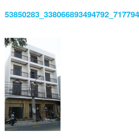
53850283_338066893494792_71779