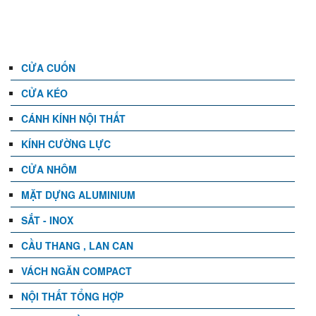
DANH MỤC
CỬA CUỐN
CỬA KÉO
CÁNH KÍNH NỘI THẤT
KÍNH CƯỜNG LỰC
CỬA NHÔM
MẶT DỰNG ALUMINIUM
SẮT - INOX
CẦU THANG , LAN CAN
VÁCH NGĂN COMPACT
NỘI THẤT TỔNG HỢP