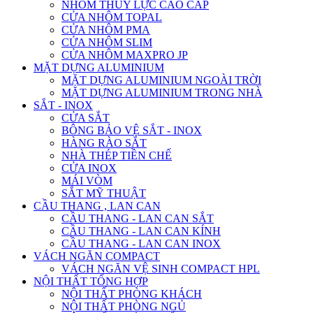
NHÔM THỦY LỰC CAO CẤP
CỬA NHÔM TOPAL
CỬA NHÔM PMA
CỬA NHÔM SLIM
CỬA NHÔM MAXPRO JP
MẶT DỰNG ALUMINIUM
MẶT DỰNG ALUMINIUM NGOÀI TRỜI
MẶT DỰNG ALUMINIUM TRONG NHÀ
SẮT - INOX
CỬA SẮT
BÔNG BẢO VỆ SẮT - INOX
HÀNG RÀO SẮT
NHÀ THÉP TIỀN CHẾ
CỬA INOX
MÁI VÒM
SẮT MỸ THUẬT
CẦU THANG , LAN CAN
CẦU THANG - LAN CAN SẮT
CẦU THANG - LAN CAN KÍNH
CẦU THANG - LAN CAN INOX
VÁCH NGĂN COMPACT
VÁCH NGĂN VỆ SINH COMPACT HPL
NỘI THẤT TỔNG HỢP
NỘI THẤT PHÒNG KHÁCH
NỘI THẤT PHÒNG NGỦ