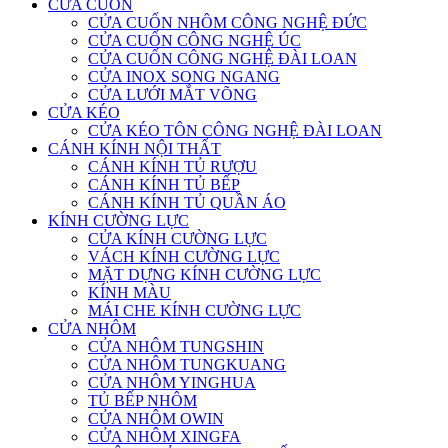
CỬA CUỐN
CỬA CUỐN NHÔM CÔNG NGHỆ ĐỨC
CỬA CUỐN CÔNG NGHỆ ÚC
CỬA CUỐN CÔNG NGHỆ ĐÀI LOAN
CỬA INOX SONG NGANG
CỬA LƯỚI MẮT VÕNG
CỬA KÉO
CỬA KÉO TÔN CÔNG NGHỆ ĐÀI LOAN
CÁNH KÍNH NỘI THẤT
CÁNH KÍNH TỦ RƯỢU
CÁNH KÍNH TỦ BẾP
CÁNH KÍNH TỦ QUẦN ÁO
KÍNH CƯỜNG LỰC
CỬA KÍNH CƯỜNG LỰC
VÁCH KÍNH CƯỜNG LỰC
MẶT DỰNG KÍNH CƯỜNG LỰC
KÍNH MÀU
MÁI CHE KÍNH CƯỜNG LỰC
CỬA NHÔM
CỬA NHÔM TUNGSHIN
CỬA NHÔM TUNGKUANG
CỬA NHÔM YINGHUA
TỦ BẾP NHÔM
CỬA NHÔM OWIN
CỬA NHÔM XINGFA