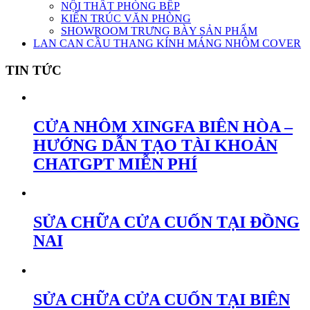
NỘI THẤT PHÒNG BẾP
KIẾN TRÚC VĂN PHÒNG
SHOWROOM TRƯNG BÀY SẢN PHẨM
LAN CAN CẦU THANG KÍNH MÁNG NHÔM COVER
TIN TỨC
CỬA NHÔM XINGFA BIÊN HÒA –
HƯỚNG DẪN TẠO TÀI KHOẢN
CHATGPT MIỄN PHÍ
SỬA CHỮA CỬA CUỐN TẠI ĐỒNG
NAI
SỬA CHỮA CỬA CUỐN TẠI BIÊN