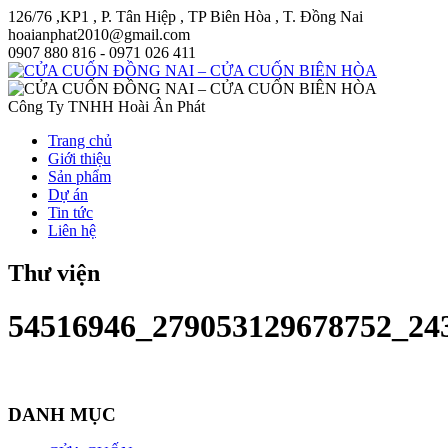
126/76 ,KP1 , P. Tân Hiệp , TP Biên Hòa , T. Đồng Nai
hoaianphat2010@gmail.com
0907 880 816 - 0971 026 411
Công Ty TNHH Hoài Ân Phát
Trang chủ
Giới thiệu
Sản phẩm
Dự án
Tin tức
Liên hệ
Thư viện
54516946_279053129678752_24
DANH MỤC