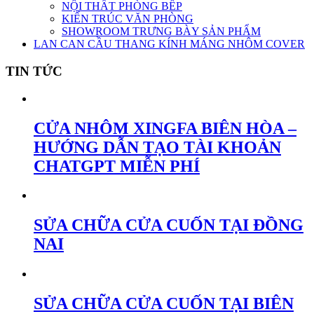
NỘI THẤT PHÒNG BẾP
KIẾN TRÚC VĂN PHÒNG
SHOWROOM TRƯNG BÀY SẢN PHẨM
LAN CAN CẦU THANG KÍNH MÁNG NHÔM COVER
TIN TỨC
CỬA NHÔM XINGFA BIÊN HÒA –
HƯỚNG DẪN TẠO TÀI KHOẢN
CHATGPT MIỄN PHÍ
SỬA CHỮA CỬA CUỐN TẠI ĐỒNG
NAI
SỬA CHỮA CỬA CUỐN TẠI BIÊN