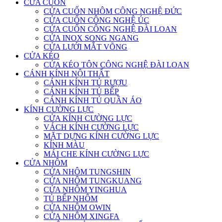
CỬA CUỐN
CỬA CUỐN NHÔM CÔNG NGHỆ ĐỨC
CỬA CUỐN CÔNG NGHỆ ÚC
CỬA CUỐN CÔNG NGHỆ ĐÀI LOAN
CỬA INOX SONG NGANG
CỬA LƯỚI MẮT VÕNG
CỬA KÉO
CỬA KÉO TÔN CÔNG NGHỆ ĐÀI LOAN
CÁNH KÍNH NỘI THẤT
CÁNH KÍNH TỦ RƯỢU
CÁNH KÍNH TỦ BẾP
CÁNH KÍNH TỦ QUẦN ÁO
KÍNH CƯỜNG LỰC
CỬA KÍNH CƯỜNG LỰC
VÁCH KÍNH CƯỜNG LỰC
MẶT DỰNG KÍNH CƯỜNG LỰC
KÍNH MÀU
MÁI CHE KÍNH CƯỜNG LỰC
CỬA NHÔM
CỬA NHÔM TUNGSHIN
CỬA NHÔM TUNGKUANG
CỬA NHÔM YINGHUA
TỦ BẾP NHÔM
CỬA NHÔM OWIN
CỬA NHÔM XINGFA