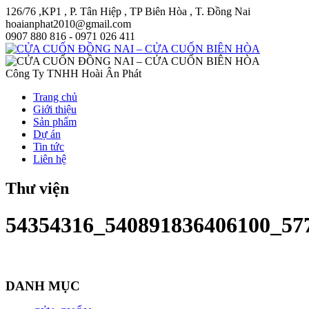
126/76 ,KP1 , P. Tân Hiệp , TP Biên Hòa , T. Đồng Nai
hoaianphat2010@gmail.com
0907 880 816 - 0971 026 411
Công Ty TNHH Hoài Ân Phát
Trang chủ
Giới thiệu
Sản phẩm
Dự án
Tin tức
Liên hệ
Thư viện
54354316_540891836406100_57
DANH MỤC