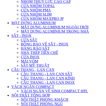
NHÔM THỦY LỰC CAO CẤP
CỬA NHÔM TOPAL
CỬA NHÔM PMA
CỬA NHÔM SLIM
CỬA NHÔM MAXPRO JP
MẶT DỰNG ALUMINIUM
MẶT DỰNG ALUMINIUM NGOÀI TRỜI
MẶT DỰNG ALUMINIUM TRONG NHÀ
SẮT - INOX
CỬA SẮT
BÔNG BẢO VỆ SẮT - INOX
HÀNG RÀO SẮT
NHÀ THÉP TIỀN CHẾ
CỬA INOX
MÁI VÒM
SẮT MỸ THUẬT
CẦU THANG , LAN CAN
CẦU THANG - LAN CAN SẮT
CẦU THANG - LAN CAN KÍNH
CẦU THANG - LAN CAN INOX
VÁCH NGĂN COMPACT
VÁCH NGĂN VỆ SINH COMPACT HPL
NỘI THẤT TỔNG HỢP
NỘI THẤT PHÒNG KHÁCH
NỘI THẤT PHÒNG NGỦ