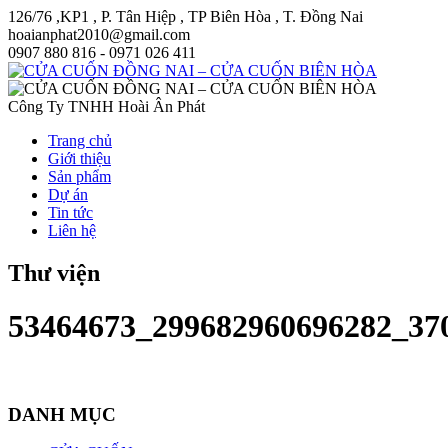
126/76 ,KP1 , P. Tân Hiệp , TP Biên Hòa , T. Đồng Nai
hoaianphat2010@gmail.com
0907 880 816 - 0971 026 411
Công Ty TNHH Hoài Ân Phát
Trang chủ
Giới thiệu
Sản phẩm
Dự án
Tin tức
Liên hệ
Thư viện
53464673_299682960696282_37
DANH MỤC