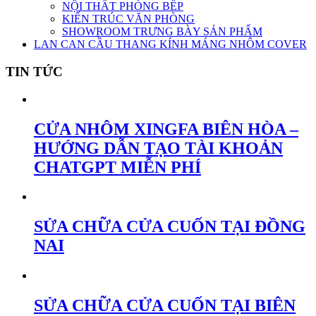
NỘI THẤT PHÒNG BẾP
KIẾN TRÚC VĂN PHÒNG
SHOWROOM TRƯNG BÀY SẢN PHẨM
LAN CAN CẦU THANG KÍNH MÁNG NHÔM COVER
TIN TỨC
CỬA NHÔM XINGFA BIÊN HÒA –
HƯỚNG DẪN TẠO TÀI KHOẢN
CHATGPT MIỄN PHÍ
SỬA CHỮA CỬA CUỐN TẠI ĐỒNG
NAI
SỬA CHỮA CỬA CUỐN TẠI BIÊN