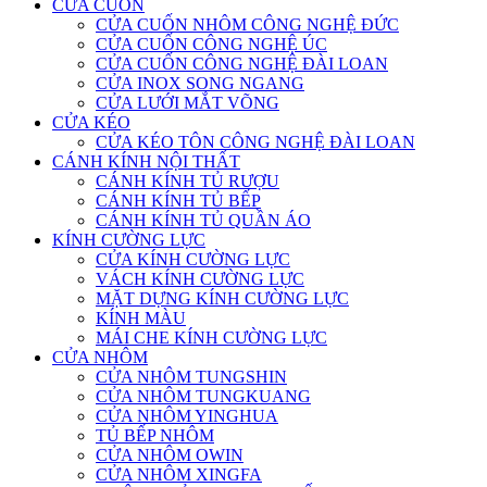
CỬA CUỐN
CỬA CUỐN NHÔM CÔNG NGHỆ ĐỨC
CỬA CUỐN CÔNG NGHỆ ÚC
CỬA CUỐN CÔNG NGHỆ ĐÀI LOAN
CỬA INOX SONG NGANG
CỬA LƯỚI MẮT VÕNG
CỬA KÉO
CỬA KÉO TÔN CÔNG NGHỆ ĐÀI LOAN
CÁNH KÍNH NỘI THẤT
CÁNH KÍNH TỦ RƯỢU
CÁNH KÍNH TỦ BẾP
CÁNH KÍNH TỦ QUẦN ÁO
KÍNH CƯỜNG LỰC
CỬA KÍNH CƯỜNG LỰC
VÁCH KÍNH CƯỜNG LỰC
MẶT DỰNG KÍNH CƯỜNG LỰC
KÍNH MÀU
MÁI CHE KÍNH CƯỜNG LỰC
CỬA NHÔM
CỬA NHÔM TUNGSHIN
CỬA NHÔM TUNGKUANG
CỬA NHÔM YINGHUA
TỦ BẾP NHÔM
CỬA NHÔM OWIN
CỬA NHÔM XINGFA