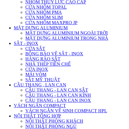
NHÔM THỦY LỰC CAO CẤP
CỬA NHÔM TOPAL
CỬA NHÔM PMA
CỬA NHÔM SLIM
CỬA NHÔM MAXPRO JP
MẶT DỰNG ALUMINIUM
MẶT DỰNG ALUMINIUM NGOÀI TRỜI
MẶT DỰNG ALUMINIUM TRONG NHÀ
SẮT - INOX
CỬA SẮT
BÔNG BẢO VỆ SẮT - INOX
HÀNG RÀO SẮT
NHÀ THÉP TIỀN CHẾ
CỬA INOX
MÁI VÒM
SẮT MỸ THUẬT
CẦU THANG , LAN CAN
CẦU THANG - LAN CAN SẮT
CẦU THANG - LAN CAN KÍNH
CẦU THANG - LAN CAN INOX
VÁCH NGĂN COMPACT
VÁCH NGĂN VỆ SINH COMPACT HPL
NỘI THẤT TỔNG HỢP
NỘI THẤT PHÒNG KHÁCH
NỘI THẤT PHÒNG NGỦ