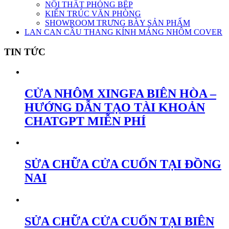
NỘI THẤT PHÒNG BẾP
KIẾN TRÚC VĂN PHÒNG
SHOWROOM TRƯNG BÀY SẢN PHẨM
LAN CAN CẦU THANG KÍNH MÁNG NHÔM COVER
TIN TỨC
CỬA NHÔM XINGFA BIÊN HÒA –
HƯỚNG DẪN TẠO TÀI KHOẢN
CHATGPT MIỄN PHÍ
SỬA CHỮA CỬA CUỐN TẠI ĐỒNG
NAI
SỬA CHỮA CỬA CUỐN TẠI BIÊN