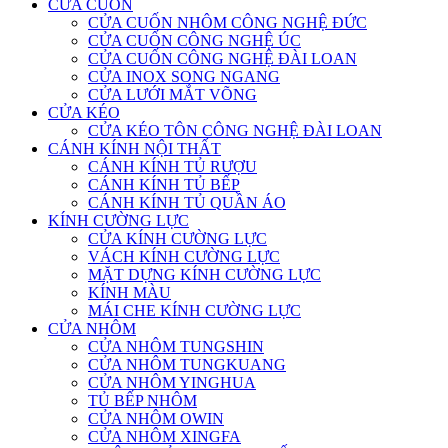
CỬA CUỐN
CỬA CUỐN NHÔM CÔNG NGHỆ ĐỨC
CỬA CUỐN CÔNG NGHỆ ÚC
CỬA CUỐN CÔNG NGHỆ ĐÀI LOAN
CỬA INOX SONG NGANG
CỬA LƯỚI MẮT VÕNG
CỬA KÉO
CỬA KÉO TÔN CÔNG NGHỆ ĐÀI LOAN
CÁNH KÍNH NỘI THẤT
CÁNH KÍNH TỦ RƯỢU
CÁNH KÍNH TỦ BẾP
CÁNH KÍNH TỦ QUẦN ÁO
KÍNH CƯỜNG LỰC
CỬA KÍNH CƯỜNG LỰC
VÁCH KÍNH CƯỜNG LỰC
MẶT DỰNG KÍNH CƯỜNG LỰC
KÍNH MÀU
MÁI CHE KÍNH CƯỜNG LỰC
CỬA NHÔM
CỬA NHÔM TUNGSHIN
CỬA NHÔM TUNGKUANG
CỬA NHÔM YINGHUA
TỦ BẾP NHÔM
CỬA NHÔM OWIN
CỬA NHÔM XINGFA