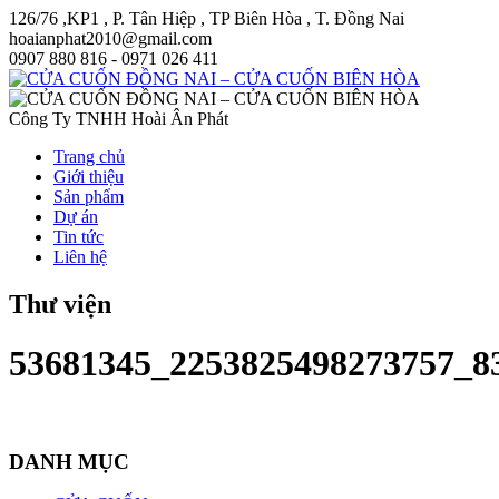
126/76 ,KP1 , P. Tân Hiệp , TP Biên Hòa , T. Đồng Nai
hoaianphat2010@gmail.com
0907 880 816 - 0971 026 411
Công Ty TNHH Hoài Ân Phát
Trang chủ
Giới thiệu
Sản phẩm
Dự án
Tin tức
Liên hệ
Thư viện
53681345_2253825498273757_8
DANH MỤC