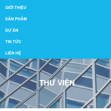
GIỚI THIỆU
SẢN PHẨM
DỰ ÁN
TIN TỨC
LIÊN HỆ
THƯ VIỆN