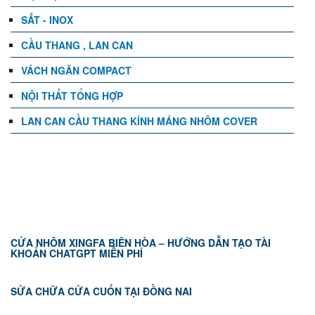
SẮT - INOX
CẦU THANG , LAN CAN
VÁCH NGĂN COMPACT
NỘI THẤT TỔNG HỢP
LAN CAN CẦU THANG KÍNH MÁNG NHÔM COVER
TIN TỨC
CỬA NHÔM XINGFA BIÊN HÒA – HƯỚNG DẪN TẠO TÀI
KHOẢN CHATGPT MIỄN PHÍ
SỬA CHỮA CỬA CUỐN TẠI ĐỒNG NAI