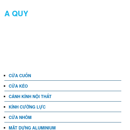
A QUY
DANH MỤC
CỬA CUỐN
CỬA KÉO
CÁNH KÍNH NỘI THẤT
KÍNH CƯỜNG LỰC
CỬA NHÔM
MẶT DỰNG ALUMINIUM