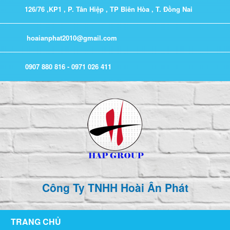
126/76 ,KP1 , P. Tân Hiệp , TP Biên Hòa , T. Đồng Nai
hoaianphat2010@gmail.com
0907 880 816 - 0971 026 411
Công Ty TNHH Hoài Ân Phát
TRANG CHỦ