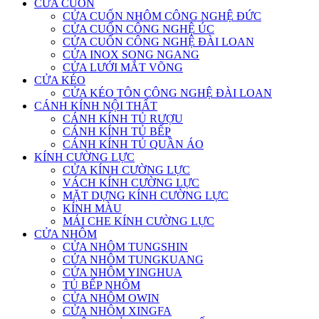
CỬA CUỐN
CỬA CUỐN NHÔM CÔNG NGHỆ ĐỨC
CỬA CUỐN CÔNG NGHỆ ÚC
CỬA CUỐN CÔNG NGHỆ ĐÀI LOAN
CỬA INOX SONG NGANG
CỬA LƯỚI MẮT VÕNG
CỬA KÉO
CỬA KÉO TÔN CÔNG NGHỆ ĐÀI LOAN
CÁNH KÍNH NỘI THẤT
CÁNH KÍNH TỦ RƯỢU
CÁNH KÍNH TỦ BẾP
CÁNH KÍNH TỦ QUẦN ÁO
KÍNH CƯỜNG LỰC
CỬA KÍNH CƯỜNG LỰC
VÁCH KÍNH CƯỜNG LỰC
MẶT DỰNG KÍNH CƯỜNG LỰC
KÍNH MÀU
MÁI CHE KÍNH CƯỜNG LỰC
CỬA NHÔM
CỬA NHÔM TUNGSHIN
CỬA NHÔM TUNGKUANG
CỬA NHÔM YINGHUA
TỦ BẾP NHÔM
CỬA NHÔM OWIN
CỬA NHÔM XINGFA