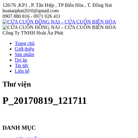
126/76 ,KP1 , P. Tân Hiệp , TP Biên Hòa , T. Đồng Nai
hoaianphat2010@gmail.com
0907 880 816 - 0971 026 411
Công Ty TNHH Hoài Ân Phát
Trang chủ
Giới thiệu
Sản phẩm
Dự án
Tin tức
Liên hệ
Thư viện
P_20170819_121711
DANH MỤC