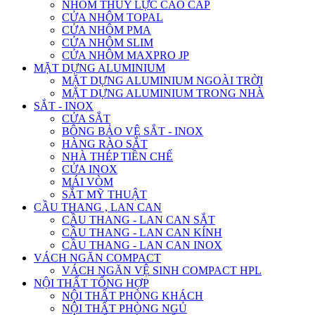
NHÔM THỦY LỰC CAO CẤP
CỬA NHÔM TOPAL
CỬA NHÔM PMA
CỬA NHÔM SLIM
CỬA NHÔM MAXPRO JP
MẶT DỰNG ALUMINIUM
MẶT DỰNG ALUMINIUM NGOÀI TRỜI
MẶT DỰNG ALUMINIUM TRONG NHÀ
SẮT - INOX
CỬA SẮT
BÔNG BẢO VỆ SẮT - INOX
HÀNG RÀO SẮT
NHÀ THÉP TIỀN CHẾ
CỬA INOX
MÁI VÒM
SẮT MỸ THUẬT
CẦU THANG , LAN CAN
CẦU THANG - LAN CAN SẮT
CẦU THANG - LAN CAN KÍNH
CẦU THANG - LAN CAN INOX
VÁCH NGĂN COMPACT
VÁCH NGĂN VỆ SINH COMPACT HPL
NỘI THẤT TỔNG HỢP
NỘI THẤT PHÒNG KHÁCH
NỘI THẤT PHÒNG NGỦ