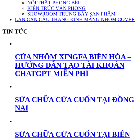
NỘI THẤT PHÒNG BẾP
KIẾN TRÚC VĂN PHÒNG
SHOWROOM TRƯNG BÀY SẢN PHẨM
LAN CAN CẦU THANG KÍNH MÁNG NHÔM COVER
TIN TỨC
CỬA NHÔM XINGFA BIÊN HÒA –
HƯỚNG DẪN TẠO TÀI KHOẢN
CHATGPT MIỄN PHÍ
SỬA CHỮA CỬA CUỐN TẠI ĐỒNG
NAI
SỬA CHỮA CỬA CUỐN TẠI BIÊN