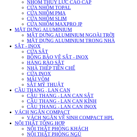
NHÔM THỦY LỰC CAO CẤP
CỬA NHÔM TOPAL
CỬA NHÔM PMA
CỬA NHÔM SLIM
CỬA NHÔM MAXPRO JP
MẶT DỰNG ALUMINIUM
MẶT DỰNG ALUMINIUM NGOÀI TRỜI
MẶT DỰNG ALUMINIUM TRONG NHÀ
SẮT - INOX
CỬA SẮT
BÔNG BẢO VỆ SẮT - INOX
HÀNG RÀO SẮT
NHÀ THÉP TIỀN CHẾ
CỬA INOX
MÁI VÒM
SẮT MỸ THUẬT
CẦU THANG , LAN CAN
CẦU THANG - LAN CAN SẮT
CẦU THANG - LAN CAN KÍNH
CẦU THANG - LAN CAN INOX
VÁCH NGĂN COMPACT
VÁCH NGĂN VỆ SINH COMPACT HPL
NỘI THẤT TỔNG HỢP
NỘI THẤT PHÒNG KHÁCH
NỘI THẤT PHÒNG NGỦ