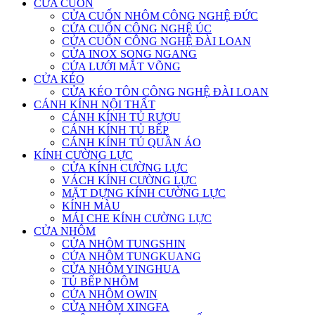
CỬA CUỐN
CỬA CUỐN NHÔM CÔNG NGHỆ ĐỨC
CỬA CUỐN CÔNG NGHỆ ÚC
CỬA CUỐN CÔNG NGHỆ ĐÀI LOAN
CỬA INOX SONG NGANG
CỬA LƯỚI MẮT VÕNG
CỬA KÉO
CỬA KÉO TÔN CÔNG NGHỆ ĐÀI LOAN
CÁNH KÍNH NỘI THẤT
CÁNH KÍNH TỦ RƯỢU
CÁNH KÍNH TỦ BẾP
CÁNH KÍNH TỦ QUẦN ÁO
KÍNH CƯỜNG LỰC
CỬA KÍNH CƯỜNG LỰC
VÁCH KÍNH CƯỜNG LỰC
MẶT DỰNG KÍNH CƯỜNG LỰC
KÍNH MÀU
MÁI CHE KÍNH CƯỜNG LỰC
CỬA NHÔM
CỬA NHÔM TUNGSHIN
CỬA NHÔM TUNGKUANG
CỬA NHÔM YINGHUA
TỦ BẾP NHÔM
CỬA NHÔM OWIN
CỬA NHÔM XINGFA