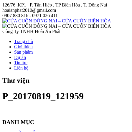
126/76 ,KP1 , P. Tân Hiệp , TP Biên Hòa , T. Đồng Nai
hoaianphat2010@gmail.com
0907 880 816 - 0971 026 411
Công Ty TNHH Hoài Ân Phát
Trang chủ
Giới thiệu
Sản phẩm
Dự án
Tin tức
Liên hệ
Thư viện
P_20170819_121959
DANH MỤC