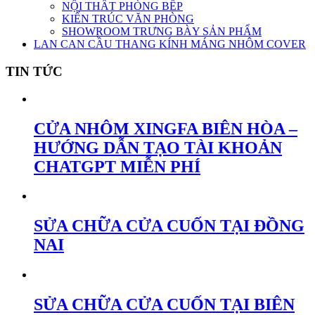
NỘI THẤT PHÒNG BẾP
KIẾN TRÚC VĂN PHÒNG
SHOWROOM TRƯNG BÀY SẢN PHẨM
LAN CAN CẦU THANG KÍNH MÁNG NHÔM COVER
TIN TỨC
CỬA NHÔM XINGFA BIÊN HÒA –
HƯỚNG DẪN TẠO TÀI KHOẢN
CHATGPT MIỄN PHÍ
SỬA CHỮA CỬA CUỐN TẠI ĐỒNG
NAI
SỬA CHỮA CỬA CUỐN TẠI BIÊN