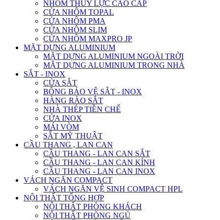
NHÔM THỦY LỰC CAO CẤP
CỬA NHÔM TOPAL
CỬA NHÔM PMA
CỬA NHÔM SLIM
CỬA NHÔM MAXPRO JP
MẶT DỰNG ALUMINIUM
MẶT DỰNG ALUMINIUM NGOÀI TRỜI
MẶT DỰNG ALUMINIUM TRONG NHÀ
SẮT - INOX
CỬA SẮT
BÔNG BẢO VỆ SẮT - INOX
HÀNG RÀO SẮT
NHÀ THÉP TIỀN CHẾ
CỬA INOX
MÁI VÒM
SẮT MỸ THUẬT
CẦU THANG , LAN CAN
CẦU THANG - LAN CAN SẮT
CẦU THANG - LAN CAN KÍNH
CẦU THANG - LAN CAN INOX
VÁCH NGĂN COMPACT
VÁCH NGĂN VỆ SINH COMPACT HPL
NỘI THẤT TỔNG HỢP
NỘI THẤT PHÒNG KHÁCH
NỘI THẤT PHÒNG NGỦ