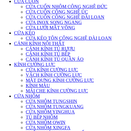
CỬA CUỐN
CỬA CUỐN NHÔM CÔNG NGHỆ ĐỨC
CỬA CUỐN CÔNG NGHỆ ÚC
CỬA CUỐN CÔNG NGHỆ ĐÀI LOAN
CỬA INOX SONG NGANG
CỬA LƯỚI MẮT VÕNG
CỬA KÉO
CỬA KÉO TÔN CÔNG NGHỆ ĐÀI LOAN
CÁNH KÍNH NỘI THẤT
CÁNH KÍNH TỦ RƯỢU
CÁNH KÍNH TỦ BẾP
CÁNH KÍNH TỦ QUẦN ÁO
KÍNH CƯỜNG LỰC
CỬA KÍNH CƯỜNG LỰC
VÁCH KÍNH CƯỜNG LỰC
MẶT DỰNG KÍNH CƯỜNG LỰC
KÍNH MÀU
MÁI CHE KÍNH CƯỜNG LỰC
CỬA NHÔM
CỬA NHÔM TUNGSHIN
CỬA NHÔM TUNGKUANG
CỬA NHÔM YINGHUA
TỦ BẾP NHÔM
CỬA NHÔM OWIN
CỬA NHÔM XINGFA