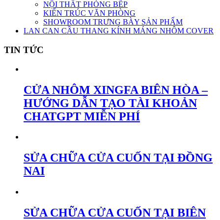
NỘI THẤT PHÒNG BẾP
KIẾN TRÚC VĂN PHÒNG
SHOWROOM TRƯNG BÀY SẢN PHẨM
LAN CAN CẦU THANG KÍNH MÁNG NHÔM COVER
TIN TỨC
CỬA NHÔM XINGFA BIÊN HÒA –
HƯỚNG DẪN TẠO TÀI KHOẢN
CHATGPT MIỄN PHÍ
SỬA CHỮA CỬA CUỐN TẠI ĐỒNG
NAI
SỬA CHỮA CỬA CUỐN TẠI BIÊN