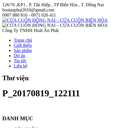
126/76 ,KP1 , P. Tân Hiệp , TP Biên Hòa , T. Đồng Nai
hoaianphat2010@gmail.com
0907 880 816 - 0971 026 411
Công Ty TNHH Hoài Ân Phát
Trang chủ
Giới thiệu
Sản phẩm
Dự án
Tin tức
Liên hệ
Thư viện
P_20170819_122111
DANH MỤC