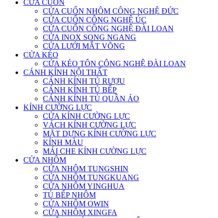
CỬA CUỐN
CỬA CUỐN NHÔM CÔNG NGHỆ ĐỨC
CỬA CUỐN CÔNG NGHỆ ÚC
CỬA CUỐN CÔNG NGHỆ ĐÀI LOAN
CỬA INOX SONG NGANG
CỬA LƯỚI MẮT VÕNG
CỬA KÉO
CỬA KÉO TÔN CÔNG NGHỆ ĐÀI LOAN
CÁNH KÍNH NỘI THẤT
CÁNH KÍNH TỦ RƯỢU
CÁNH KÍNH TỦ BẾP
CÁNH KÍNH TỦ QUẦN ÁO
KÍNH CƯỜNG LỰC
CỬA KÍNH CƯỜNG LỰC
VÁCH KÍNH CƯỜNG LỰC
MẶT DỰNG KÍNH CƯỜNG LỰC
KÍNH MÀU
MÁI CHE KÍNH CƯỜNG LỰC
CỬA NHÔM
CỬA NHÔM TUNGSHIN
CỬA NHÔM TUNGKUANG
CỬA NHÔM YINGHUA
TỦ BẾP NHÔM
CỬA NHÔM OWIN
CỬA NHÔM XINGFA