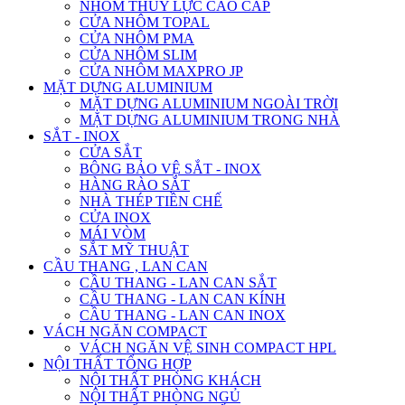
NHÔM THỦY LỰC CAO CẤP
CỬA NHÔM TOPAL
CỬA NHÔM PMA
CỬA NHÔM SLIM
CỬA NHÔM MAXPRO JP
MẶT DỰNG ALUMINIUM
MẶT DỰNG ALUMINIUM NGOÀI TRỜI
MẶT DỰNG ALUMINIUM TRONG NHÀ
SẮT - INOX
CỬA SẮT
BÔNG BẢO VỆ SẮT - INOX
HÀNG RÀO SẮT
NHÀ THÉP TIỀN CHẾ
CỬA INOX
MÁI VÒM
SẮT MỸ THUẬT
CẦU THANG , LAN CAN
CẦU THANG - LAN CAN SẮT
CẦU THANG - LAN CAN KÍNH
CẦU THANG - LAN CAN INOX
VÁCH NGĂN COMPACT
VÁCH NGĂN VỆ SINH COMPACT HPL
NỘI THẤT TỔNG HỢP
NỘI THẤT PHÒNG KHÁCH
NỘI THẤT PHÒNG NGỦ