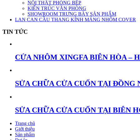
NỘI THẤT PHÒNG BẾP
KIẾN TRÚC VĂN PHÒNG
SHOWROOM TRƯNG BÀY SẢN PHẨM
LAN CAN CẦU THANG KÍNH MÁNG NHÔM COVER
TIN TỨC
CỬA NHÔM XINGFA BIÊN HÒA – 
SỬA CHỮA CỬA CUỐN TẠI ĐỒNG 
SỬA CHỮA CỬA CUỐN TẠI BIÊN 
Trang chủ
Giới thiệu
Sản phẩm