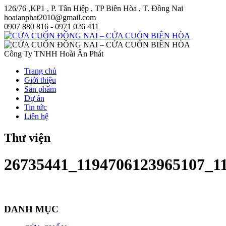
126/76 ,KP1 , P. Tân Hiệp , TP Biên Hòa , T. Đồng Nai
hoaianphat2010@gmail.com
0907 880 816 - 0971 026 411
Công Ty TNHH Hoài Ân Phát
Trang chủ
Giới thiệu
Sản phẩm
Dự án
Tin tức
Liên hệ
Thư viện
26735441_1194706123965107_1
DANH MỤC