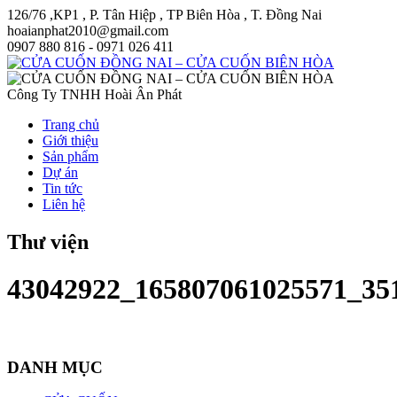
126/76 ,KP1 , P. Tân Hiệp , TP Biên Hòa , T. Đồng Nai
hoaianphat2010@gmail.com
0907 880 816 - 0971 026 411
Công Ty TNHH Hoài Ân Phát
Trang chủ
Giới thiệu
Sản phẩm
Dự án
Tin tức
Liên hệ
Thư viện
43042922_165807061025571_35
DANH MỤC