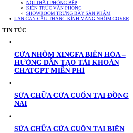
NỘI THẤT PHÒNG BẾP
KIẾN TRÚC VĂN PHÒNG
SHOWROOM TRƯNG BÀY SẢN PHẨM
LAN CAN CẦU THANG KÍNH MÁNG NHÔM COVER
TIN TỨC
CỬA NHÔM XINGFA BIÊN HÒA –
HƯỚNG DẪN TẠO TÀI KHOẢN
CHATGPT MIỄN PHÍ
SỬA CHỮA CỬA CUỐN TẠI ĐỒNG
NAI
SỬA CHỮA CỬA CUỐN TẠI BIÊN