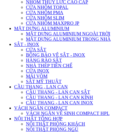
NHÔM THỦY LỰC CAO CẤP
CỬA NHÔM TOPAL
CỬA NHÔM PMA
CỬA NHÔM SLIM
CỬA NHÔM MAXPRO JP
MẶT DỰNG ALUMINIUM
MẶT DỰNG ALUMINIUM NGOÀI TRỜI
MẶT DỰNG ALUMINIUM TRONG NHÀ
SẮT - INOX
CỬA SẮT
BÔNG BẢO VỆ SẮT - INOX
HÀNG RÀO SẮT
NHÀ THÉP TIỀN CHẾ
CỬA INOX
MÁI VÒM
SẮT MỸ THUẬT
CẦU THANG , LAN CAN
CẦU THANG - LAN CAN SẮT
CẦU THANG - LAN CAN KÍNH
CẦU THANG - LAN CAN INOX
VÁCH NGĂN COMPACT
VÁCH NGĂN VỆ SINH COMPACT HPL
NỘI THẤT TỔNG HỢP
NỘI THẤT PHÒNG KHÁCH
NỘI THẤT PHÒNG NGỦ