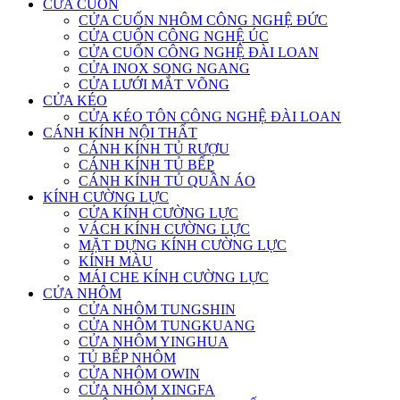
CỬA CUỐN
CỬA CUỐN NHÔM CÔNG NGHỆ ĐỨC
CỬA CUỐN CÔNG NGHỆ ÚC
CỬA CUỐN CÔNG NGHỆ ĐÀI LOAN
CỬA INOX SONG NGANG
CỬA LƯỚI MẮT VÕNG
CỬA KÉO
CỬA KÉO TÔN CÔNG NGHỆ ĐÀI LOAN
CÁNH KÍNH NỘI THẤT
CÁNH KÍNH TỦ RƯỢU
CÁNH KÍNH TỦ BẾP
CÁNH KÍNH TỦ QUẦN ÁO
KÍNH CƯỜNG LỰC
CỬA KÍNH CƯỜNG LỰC
VÁCH KÍNH CƯỜNG LỰC
MẶT DỰNG KÍNH CƯỜNG LỰC
KÍNH MÀU
MÁI CHE KÍNH CƯỜNG LỰC
CỬA NHÔM
CỬA NHÔM TUNGSHIN
CỬA NHÔM TUNGKUANG
CỬA NHÔM YINGHUA
TỦ BẾP NHÔM
CỬA NHÔM OWIN
CỬA NHÔM XINGFA