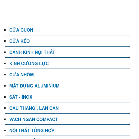
DANH MỤC
CỬA CUỐN
CỬA KÉO
CÁNH KÍNH NỘI THẤT
KÍNH CƯỜNG LỰC
CỬA NHÔM
MẶT DỰNG ALUMINIUM
SẮT - INOX
CẦU THANG , LAN CAN
VÁCH NGĂN COMPACT
NỘI THẤT TỔNG HỢP