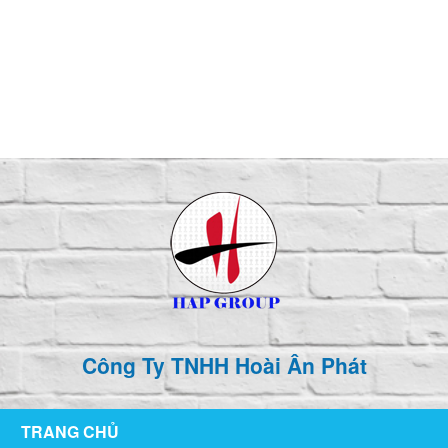
126/76 ,KP1 , P. Tân Hiệp , TP Biên Hòa , T. Đồng Nai
hoaianphat2010@gmail.com
0907 880 816 - 0971 026 411
Công Ty TNHH Hoài Ân Phát
TRANG CHỦ