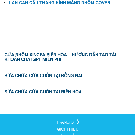
LAN CAN CẦU THANG KÍNH MÁNG NHÔM COVER
TIN TỨC
CỬA NHÔM XINGFA BIÊN HÒA – HƯỚNG DẪN TẠO TÀI
KHOẢN CHATGPT MIỄN PHÍ
SỬA CHỮA CỬA CUỐN TẠI ĐỒNG NAI
SỬA CHỮA CỬA CUỐN TẠI BIÊN HÒA
TRANG CHỦ
GIỚI THIỆU