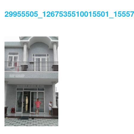
29955505_1267535510015501_1555