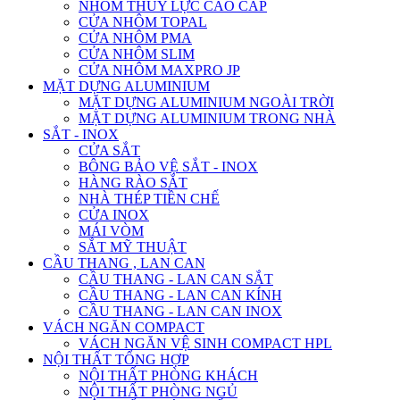
NHÔM THỦY LỰC CAO CẤP
CỬA NHÔM TOPAL
CỬA NHÔM PMA
CỬA NHÔM SLIM
CỬA NHÔM MAXPRO JP
MẶT DỰNG ALUMINIUM
MẶT DỰNG ALUMINIUM NGOÀI TRỜI
MẶT DỰNG ALUMINIUM TRONG NHÀ
SẮT - INOX
CỬA SẮT
BÔNG BẢO VỆ SẮT - INOX
HÀNG RÀO SẮT
NHÀ THÉP TIỀN CHẾ
CỬA INOX
MÁI VÒM
SẮT MỸ THUẬT
CẦU THANG , LAN CAN
CẦU THANG - LAN CAN SẮT
CẦU THANG - LAN CAN KÍNH
CẦU THANG - LAN CAN INOX
VÁCH NGĂN COMPACT
VÁCH NGĂN VỆ SINH COMPACT HPL
NỘI THẤT TỔNG HỢP
NỘI THẤT PHÒNG KHÁCH
NỘI THẤT PHÒNG NGỦ