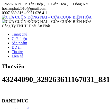
126/76 ,KP1 , P. Tân Hiệp , TP Biên Hòa , T. Đồng Nai
hoaianphat2010@gmail.com
0907 880 816 - 0971 026 411
Công Ty TNHH Hoài Ân Phát
Trang chủ
Giới thiệu
Sản phẩm
Dự án
Tin tức
Liên hệ
Thư viện
43244090_329263611167031_83
DANH MỤC