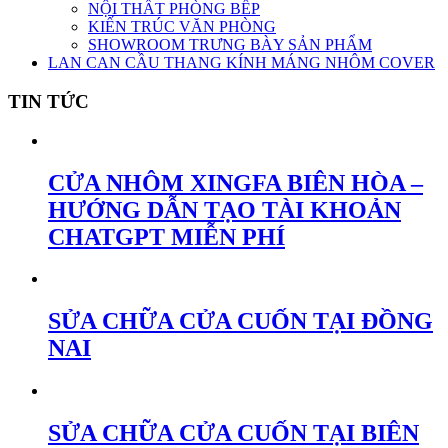
NỘI THẤT PHÒNG BẾP
KIẾN TRÚC VĂN PHÒNG
SHOWROOM TRƯNG BÀY SẢN PHẨM
LAN CAN CẦU THANG KÍNH MÁNG NHÔM COVER
TIN TỨC
CỬA NHÔM XINGFA BIÊN HÒA –
HƯỚNG DẪN TẠO TÀI KHOẢN
CHATGPT MIỄN PHÍ
SỬA CHỮA CỬA CUỐN TẠI ĐỒNG
NAI
SỬA CHỮA CỬA CUỐN TẠI BIÊN