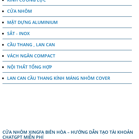
CỬA NHÔM
MẶT DỰNG ALUMINIUM
SẮT - INOX
CẦU THANG , LAN CAN
VÁCH NGĂN COMPACT
NỘI THẤT TỔNG HỢP
LAN CAN CẦU THANG KÍNH MÁNG NHÔM COVER
TIN TỨC
CỬA NHÔM XINGFA BIÊN HÒA – HƯỚNG DẪN TẠO TÀI KHOẢN
CHATGPT MIỄN PHÍ