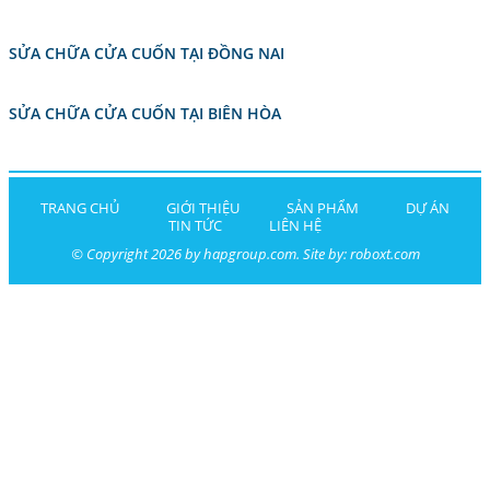
SỬA CHỮA CỬA CUỐN TẠI ĐỒNG NAI
SỬA CHỮA CỬA CUỐN TẠI BIÊN HÒA
TRANG CHỦ
GIỚI THIỆU
SẢN PHẨM
DỰ ÁN
TIN TỨC
LIÊN HỆ
© Copyright 2026 by hapgroup.com. Site by:
roboxt.com