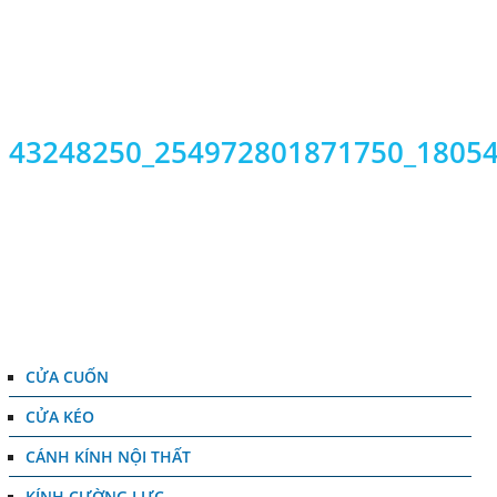
T
V
43248250_254972801871750_1805
DANH MỤC
CỬA CUỐN
CỬA KÉO
CÁNH KÍNH NỘI THẤT
KÍNH CƯỜNG LỰC