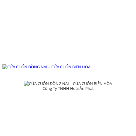
126/76 ,KP1 , P. Tân Hiệp , TP Biên Hòa
, T. Đồng Nai
hoaianphat2010@gmail.com
0907 880 816 - 0971 026 411
Công Ty TNHH Hoài Ân Phát
TRANG CHỦ
GIỚI THIỆU
SẢN PHẨM
DỰ ÁN
TIN TỨC
LIÊN HỆ