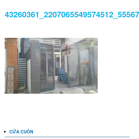
43260361_2207065549574512_5556
DANH MỤC
CỬA CUỐN