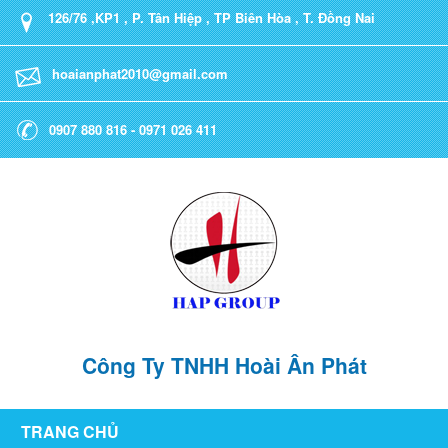
126/76 ,KP1 , P. Tân Hiệp , TP Biên Hòa , T. Đồng Nai
hoaianphat2010@gmail.com
0907 880 816 - 0971 026 411
Công Ty TNHH Hoài Ân Phát
TRANG CHỦ