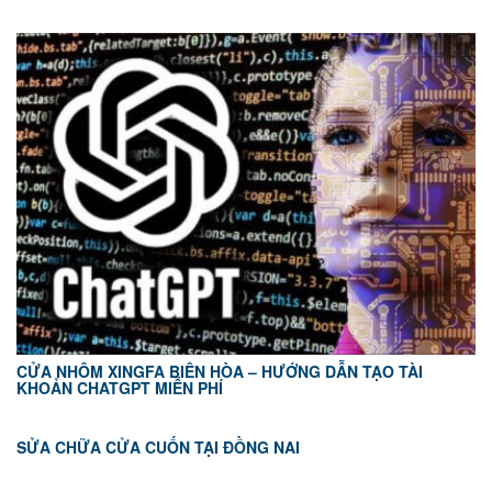
CỬA NHÔM XINGFA BIÊN HÒA – HƯỚNG DẪN TẠO TÀI
KHOẢN CHATGPT MIỄN PHÍ
SỬA CHỮA CỬA CUỐN TẠI ĐỒNG NAI