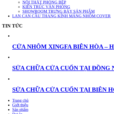
NỘI THẤT PHÒNG BẾP
KIẾN TRÚC VĂN PHÒNG
SHOWROOM TRƯNG BÀY SẢN PHẨM
LAN CAN CẦU THANG KÍNH MÁNG NHÔM COVER
TIN TỨC
CỬA NHÔM XINGFA BIÊN HÒA – 
SỬA CHỮA CỬA CUỐN TẠI ĐỒNG 
SỬA CHỮA CỬA CUỐN TẠI BIÊN 
Trang chủ
Giới thiệu
Sản phẩm