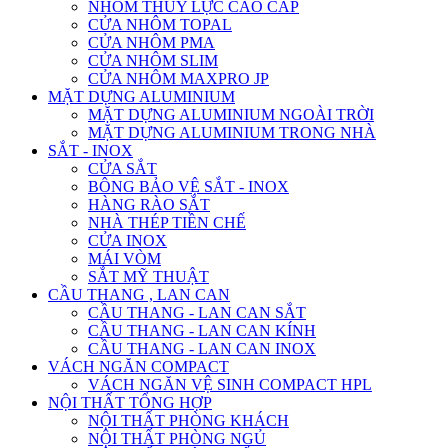
NHÔM THỦY LỰC CAO CẤP
CỬA NHÔM TOPAL
CỬA NHÔM PMA
CỬA NHÔM SLIM
CỬA NHÔM MAXPRO JP
MẶT DỰNG ALUMINIUM
MẶT DỰNG ALUMINIUM NGOÀI TRỜI
MẶT DỰNG ALUMINIUM TRONG NHÀ
SẮT - INOX
CỬA SẮT
BÔNG BẢO VỆ SẮT - INOX
HÀNG RÀO SẮT
NHÀ THÉP TIỀN CHẾ
CỬA INOX
MÁI VÒM
SẮT MỸ THUẬT
CẦU THANG , LAN CAN
CẦU THANG - LAN CAN SẮT
CẦU THANG - LAN CAN KÍNH
CẦU THANG - LAN CAN INOX
VÁCH NGĂN COMPACT
VÁCH NGĂN VỆ SINH COMPACT HPL
NỘI THẤT TỔNG HỢP
NỘI THẤT PHÒNG KHÁCH
NỘI THẤT PHÒNG NGỦ