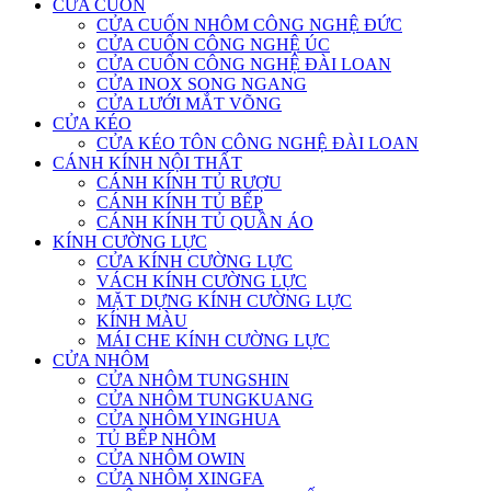
CỬA CUỐN
CỬA CUỐN NHÔM CÔNG NGHỆ ĐỨC
CỬA CUỐN CÔNG NGHỆ ÚC
CỬA CUỐN CÔNG NGHỆ ĐÀI LOAN
CỬA INOX SONG NGANG
CỬA LƯỚI MẮT VÕNG
CỬA KÉO
CỬA KÉO TÔN CÔNG NGHỆ ĐÀI LOAN
CÁNH KÍNH NỘI THẤT
CÁNH KÍNH TỦ RƯỢU
CÁNH KÍNH TỦ BẾP
CÁNH KÍNH TỦ QUẦN ÁO
KÍNH CƯỜNG LỰC
CỬA KÍNH CƯỜNG LỰC
VÁCH KÍNH CƯỜNG LỰC
MẶT DỰNG KÍNH CƯỜNG LỰC
KÍNH MÀU
MÁI CHE KÍNH CƯỜNG LỰC
CỬA NHÔM
CỬA NHÔM TUNGSHIN
CỬA NHÔM TUNGKUANG
CỬA NHÔM YINGHUA
TỦ BẾP NHÔM
CỬA NHÔM OWIN
CỬA NHÔM XINGFA