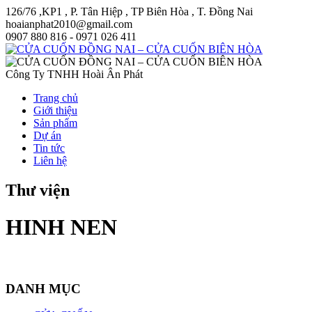
126/76 ,KP1 , P. Tân Hiệp , TP Biên Hòa , T. Đồng Nai
hoaianphat2010@gmail.com
0907 880 816 - 0971 026 411
Công Ty TNHH Hoài Ân Phát
Trang chủ
Giới thiệu
Sản phẩm
Dự án
Tin tức
Liên hệ
Thư viện
HINH NEN
DANH MỤC