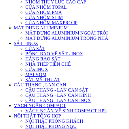
NHÔM THỦY LỰC CAO CẤP
CỬA NHÔM TOPAL
CỬA NHÔM PMA
CỬA NHÔM SLIM
CỬA NHÔM MAXPRO JP
MẶT DỰNG ALUMINIUM
MẶT DỰNG ALUMINIUM NGOÀI TRỜI
MẶT DỰNG ALUMINIUM TRONG NHÀ
SẮT - INOX
CỬA SẮT
BÔNG BẢO VỆ SẮT - INOX
HÀNG RÀO SẮT
NHÀ THÉP TIỀN CHẾ
CỬA INOX
MÁI VÒM
SẮT MỸ THUẬT
CẦU THANG , LAN CAN
CẦU THANG - LAN CAN SẮT
CẦU THANG - LAN CAN KÍNH
CẦU THANG - LAN CAN INOX
VÁCH NGĂN COMPACT
VÁCH NGĂN VỆ SINH COMPACT HPL
NỘI THẤT TỔNG HỢP
NỘI THẤT PHÒNG KHÁCH
NỘI THẤT PHÒNG NGỦ