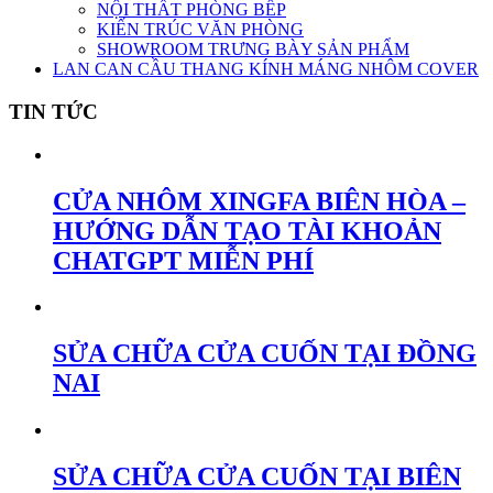
NỘI THẤT PHÒNG BẾP
KIẾN TRÚC VĂN PHÒNG
SHOWROOM TRƯNG BÀY SẢN PHẨM
LAN CAN CẦU THANG KÍNH MÁNG NHÔM COVER
TIN TỨC
CỬA NHÔM XINGFA BIÊN HÒA –
HƯỚNG DẪN TẠO TÀI KHOẢN
CHATGPT MIỄN PHÍ
SỬA CHỮA CỬA CUỐN TẠI ĐỒNG
NAI
SỬA CHỮA CỬA CUỐN TẠI BIÊN