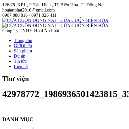
126/76 ,KP1 , P. Tân Hiệp , TP Biên Hòa , T. Đồng Nai
hoaianphat2010@gmail.com
0907 880 816 - 0971 026 411
Công Ty TNHH Hoài Ân Phát
Trang chủ
Giới thiệu
Sản phẩm
Dự án
Tin tức
Liên hệ
Thư viện
42978772_1986936501423815_3
DANH MỤC