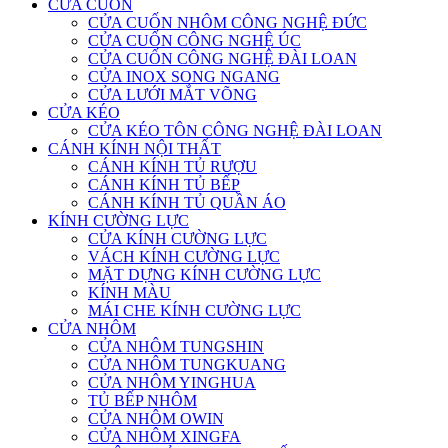
CỬA CUỐN
CỬA CUỐN NHÔM CÔNG NGHỆ ĐỨC
CỬA CUỐN CÔNG NGHỆ ÚC
CỬA CUỐN CÔNG NGHỆ ĐÀI LOAN
CỬA INOX SONG NGANG
CỬA LƯỚI MẮT VÕNG
CỬA KÉO
CỬA KÉO TÔN CÔNG NGHỆ ĐÀI LOAN
CÁNH KÍNH NỘI THẤT
CÁNH KÍNH TỦ RƯỢU
CÁNH KÍNH TỦ BẾP
CÁNH KÍNH TỦ QUẦN ÁO
KÍNH CƯỜNG LỰC
CỬA KÍNH CƯỜNG LỰC
VÁCH KÍNH CƯỜNG LỰC
MẶT DỰNG KÍNH CƯỜNG LỰC
KÍNH MÀU
MÁI CHE KÍNH CƯỜNG LỰC
CỬA NHÔM
CỬA NHÔM TUNGSHIN
CỬA NHÔM TUNGKUANG
CỬA NHÔM YINGHUA
TỦ BẾP NHÔM
CỬA NHÔM OWIN
CỬA NHÔM XINGFA