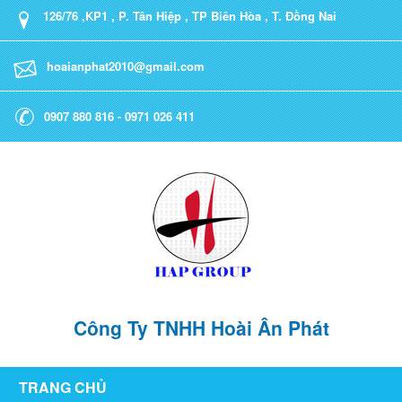
126/76 ,KP1 , P. Tân Hiệp , TP Biên Hòa , T. Đồng Nai
hoaianphat2010@gmail.com
0907 880 816 - 0971 026 411
Công Ty TNHH Hoài Ân Phát
TRANG CHỦ