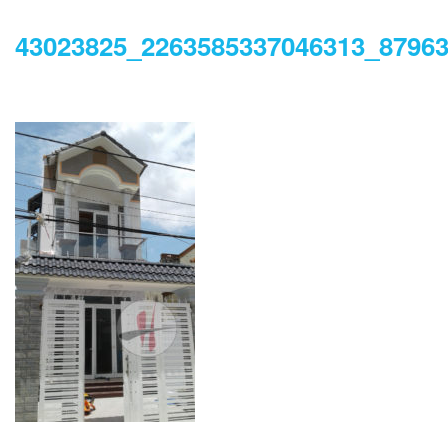
43023825_2263585337046313_8796