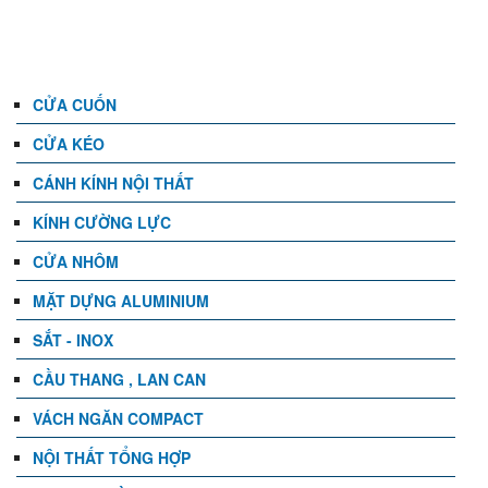
DANH MỤC
CỬA CUỐN
CỬA KÉO
CÁNH KÍNH NỘI THẤT
KÍNH CƯỜNG LỰC
CỬA NHÔM
MẶT DỰNG ALUMINIUM
SẮT - INOX
CẦU THANG , LAN CAN
VÁCH NGĂN COMPACT
NỘI THẤT TỔNG HỢP