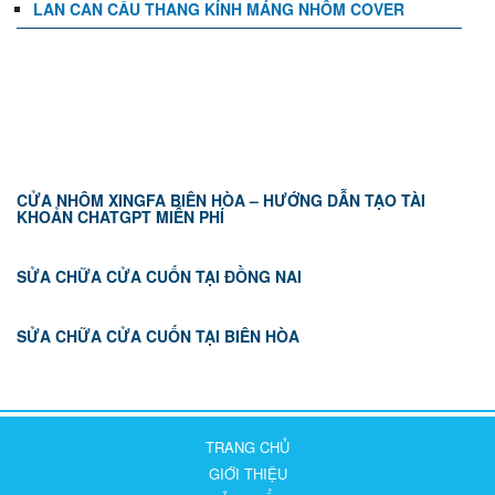
LAN CAN CẦU THANG KÍNH MÁNG NHÔM COVER
TIN TỨC
CỬA NHÔM XINGFA BIÊN HÒA – HƯỚNG DẪN TẠO TÀI
KHOẢN CHATGPT MIỄN PHÍ
SỬA CHỮA CỬA CUỐN TẠI ĐỒNG NAI
SỬA CHỮA CỬA CUỐN TẠI BIÊN HÒA
TRANG CHỦ
GIỚI THIỆU