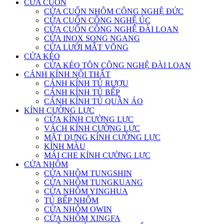
CỬA CUỐN
CỬA CUỐN NHÔM CÔNG NGHỆ ĐỨC
CỬA CUỐN CÔNG NGHỆ ÚC
CỬA CUỐN CÔNG NGHỆ ĐÀI LOAN
CỬA INOX SONG NGANG
CỬA LƯỚI MẮT VÕNG
CỬA KÉO
CỬA KÉO TÔN CÔNG NGHỆ ĐÀI LOAN
CÁNH KÍNH NỘI THẤT
CÁNH KÍNH TỦ RƯỢU
CÁNH KÍNH TỦ BẾP
CÁNH KÍNH TỦ QUẦN ÁO
KÍNH CƯỜNG LỰC
CỬA KÍNH CƯỜNG LỰC
VÁCH KÍNH CƯỜNG LỰC
MẶT DỰNG KÍNH CƯỜNG LỰC
KÍNH MÀU
MÁI CHE KÍNH CƯỜNG LỰC
CỬA NHÔM
CỬA NHÔM TUNGSHIN
CỬA NHÔM TUNGKUANG
CỬA NHÔM YINGHUA
TỦ BẾP NHÔM
CỬA NHÔM OWIN
CỬA NHÔM XINGFA