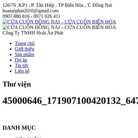
126/76 ,KP1 , P. Tân Hiệp , TP Biên Hòa , T. Đồng Nai
hoaianphat2010@gmail.com
0907 880 816 - 0971 026 411
Công Ty TNHH Hoài Ân Phát
Trang chủ
Giới thiệu
Sản phẩm
Dự án
Tin tức
Liên hệ
Thư viện
45000646_171907100420132_64
DANH MỤC