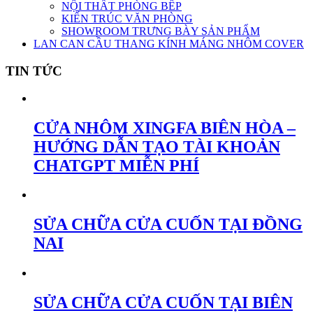
NỘI THẤT PHÒNG BẾP
KIẾN TRÚC VĂN PHÒNG
SHOWROOM TRƯNG BÀY SẢN PHẨM
LAN CAN CẦU THANG KÍNH MÁNG NHÔM COVER
TIN TỨC
CỬA NHÔM XINGFA BIÊN HÒA –
HƯỚNG DẪN TẠO TÀI KHOẢN
CHATGPT MIỄN PHÍ
SỬA CHỮA CỬA CUỐN TẠI ĐỒNG
NAI
SỬA CHỮA CỬA CUỐN TẠI BIÊN