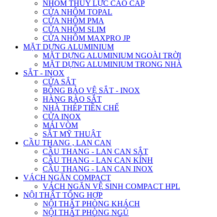
NHÔM THỦY LỰC CAO CẤP
CỬA NHÔM TOPAL
CỬA NHÔM PMA
CỬA NHÔM SLIM
CỬA NHÔM MAXPRO JP
MẶT DỰNG ALUMINIUM
MẶT DỰNG ALUMINIUM NGOÀI TRỜI
MẶT DỰNG ALUMINIUM TRONG NHÀ
SẮT - INOX
CỬA SẮT
BÔNG BẢO VỆ SẮT - INOX
HÀNG RÀO SẮT
NHÀ THÉP TIỀN CHẾ
CỬA INOX
MÁI VÒM
SẮT MỸ THUẬT
CẦU THANG , LAN CAN
CẦU THANG - LAN CAN SẮT
CẦU THANG - LAN CAN KÍNH
CẦU THANG - LAN CAN INOX
VÁCH NGĂN COMPACT
VÁCH NGĂN VỆ SINH COMPACT HPL
NỘI THẤT TỔNG HỢP
NỘI THẤT PHÒNG KHÁCH
NỘI THẤT PHÒNG NGỦ