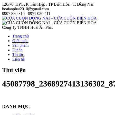
126/76 ,KP1 , P. Tân Hiệp , TP Biên Hòa , T. Đồng Nai
hoaianphat2010@gmail.com
0907 880 816 - 0971 026 411
Công Ty TNHH Hoài Ân Phát
Trang chủ
Giới thiệu
Sản phẩm
Dự án
Tin tức
Liên hệ
Thư viện
45087798_2368927413136302_8
DANH MỤC