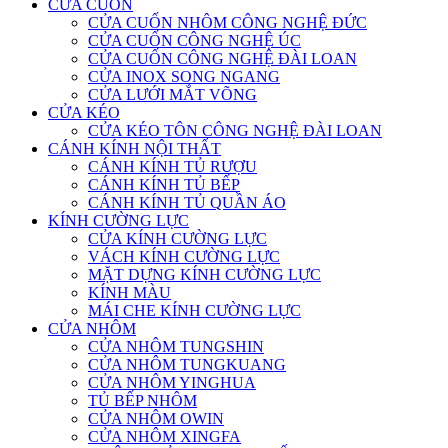
CỬA CUỐN
CỬA CUỐN NHÔM CÔNG NGHỆ ĐỨC
CỬA CUỐN CÔNG NGHỆ ÚC
CỬA CUỐN CÔNG NGHỆ ĐÀI LOAN
CỬA INOX SONG NGANG
CỬA LƯỚI MẮT VÕNG
CỬA KÉO
CỬA KÉO TÔN CÔNG NGHỆ ĐÀI LOAN
CÁNH KÍNH NỘI THẤT
CÁNH KÍNH TỦ RƯỢU
CÁNH KÍNH TỦ BẾP
CÁNH KÍNH TỦ QUẦN ÁO
KÍNH CƯỜNG LỰC
CỬA KÍNH CƯỜNG LỰC
VÁCH KÍNH CƯỜNG LỰC
MẶT DỰNG KÍNH CƯỜNG LỰC
KÍNH MÀU
MÁI CHE KÍNH CƯỜNG LỰC
CỬA NHÔM
CỬA NHÔM TUNGSHIN
CỬA NHÔM TUNGKUANG
CỬA NHÔM YINGHUA
TỦ BẾP NHÔM
CỬA NHÔM OWIN
CỬA NHÔM XINGFA