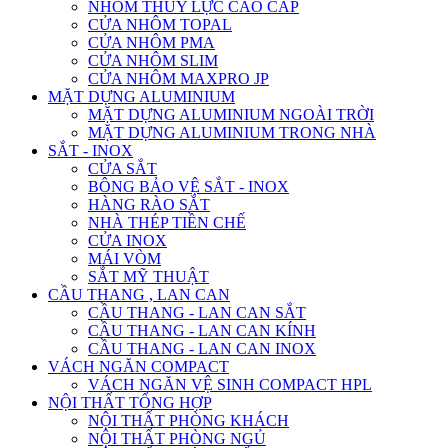
NHÔM THỦY LỰC CAO CẤP
CỬA NHÔM TOPAL
CỬA NHÔM PMA
CỬA NHÔM SLIM
CỬA NHÔM MAXPRO JP
MẶT DỰNG ALUMINIUM
MẶT DỰNG ALUMINIUM NGOÀI TRỜI
MẶT DỰNG ALUMINIUM TRONG NHÀ
SẮT - INOX
CỬA SẮT
BÔNG BẢO VỆ SẮT - INOX
HÀNG RÀO SẮT
NHÀ THÉP TIỀN CHẾ
CỬA INOX
MÁI VÒM
SẮT MỸ THUẬT
CẦU THANG , LAN CAN
CẦU THANG - LAN CAN SẮT
CẦU THANG - LAN CAN KÍNH
CẦU THANG - LAN CAN INOX
VÁCH NGĂN COMPACT
VÁCH NGĂN VỆ SINH COMPACT HPL
NỘI THẤT TỔNG HỢP
NỘI THẤT PHÒNG KHÁCH
NỘI THẤT PHÒNG NGỦ