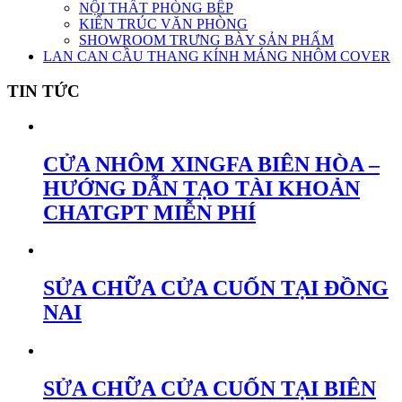
NỘI THẤT PHÒNG BẾP
KIẾN TRÚC VĂN PHÒNG
SHOWROOM TRƯNG BÀY SẢN PHẨM
LAN CAN CẦU THANG KÍNH MÁNG NHÔM COVER
TIN TỨC
CỬA NHÔM XINGFA BIÊN HÒA –
HƯỚNG DẪN TẠO TÀI KHOẢN
CHATGPT MIỄN PHÍ
SỬA CHỮA CỬA CUỐN TẠI ĐỒNG
NAI
SỬA CHỮA CỬA CUỐN TẠI BIÊN