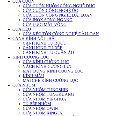
CỬA CUỐN
CỬA CUỐN NHÔM CÔNG NGHỆ ĐỨC
CỬA CUỐN CÔNG NGHỆ ÚC
CỬA CUỐN CÔNG NGHỆ ĐÀI LOAN
CỬA INOX SONG NGANG
CỬA LƯỚI MẮT VÕNG
CỬA KÉO
CỬA KÉO TÔN CÔNG NGHỆ ĐÀI LOAN
CÁNH KÍNH NỘI THẤT
CÁNH KÍNH TỦ RƯỢU
CÁNH KÍNH TỦ BẾP
CÁNH KÍNH TỦ QUẦN ÁO
KÍNH CƯỜNG LỰC
CỬA KÍNH CƯỜNG LỰC
VÁCH KÍNH CƯỜNG LỰC
MẶT DỰNG KÍNH CƯỜNG LỰC
KÍNH MÀU
MÁI CHE KÍNH CƯỜNG LỰC
CỬA NHÔM
CỬA NHÔM TUNGSHIN
CỬA NHÔM TUNGKUANG
CỬA NHÔM YINGHUA
TỦ BẾP NHÔM
CỬA NHÔM OWIN
CỬA NHÔM XINGFA