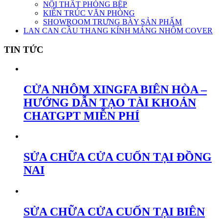
NỘI THẤT PHÒNG BẾP
KIẾN TRÚC VĂN PHÒNG
SHOWROOM TRƯNG BÀY SẢN PHẨM
LAN CAN CẦU THANG KÍNH MÁNG NHÔM COVER
TIN TỨC
CỬA NHÔM XINGFA BIÊN HÒA –
HƯỚNG DẪN TẠO TÀI KHOẢN
CHATGPT MIỄN PHÍ
SỬA CHỮA CỬA CUỐN TẠI ĐỒNG
NAI
SỬA CHỮA CỬA CUỐN TẠI BIÊN