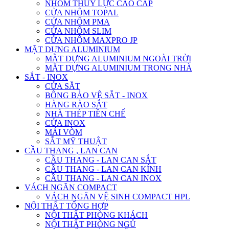
NHÔM THỦY LỰC CAO CẤP
CỬA NHÔM TOPAL
CỬA NHÔM PMA
CỬA NHÔM SLIM
CỬA NHÔM MAXPRO JP
MẶT DỰNG ALUMINIUM
MẶT DỰNG ALUMINIUM NGOÀI TRỜI
MẶT DỰNG ALUMINIUM TRONG NHÀ
SẮT - INOX
CỬA SẮT
BÔNG BẢO VỆ SẮT - INOX
HÀNG RÀO SẮT
NHÀ THÉP TIỀN CHẾ
CỬA INOX
MÁI VÒM
SẮT MỸ THUẬT
CẦU THANG , LAN CAN
CẦU THANG - LAN CAN SẮT
CẦU THANG - LAN CAN KÍNH
CẦU THANG - LAN CAN INOX
VÁCH NGĂN COMPACT
VÁCH NGĂN VỆ SINH COMPACT HPL
NỘI THẤT TỔNG HỢP
NỘI THẤT PHÒNG KHÁCH
NỘI THẤT PHÒNG NGỦ