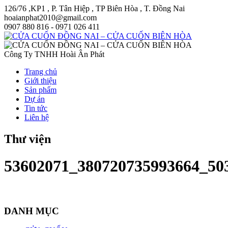
126/76 ,KP1 , P. Tân Hiệp , TP Biên Hòa , T. Đồng Nai
hoaianphat2010@gmail.com
0907 880 816 - 0971 026 411
Công Ty TNHH Hoài Ân Phát
Trang chủ
Giới thiệu
Sản phẩm
Dự án
Tin tức
Liên hệ
Thư viện
53602071_380720735993664_50
DANH MỤC