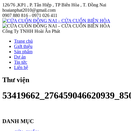
126/76 ,KP1 , P. Tân Hiệp , TP Biên Hòa , T. Đồng Nai
hoaianphat2010@gmail.com
0907 880 816 - 0971 026 411
Công Ty TNHH Hoài Ân Phát
Trang chủ
Giới thiệu
Sản phẩm
Dự án
Tin tức
Liên hệ
Thư viện
53419662_276459046620939_85
DANH MỤC