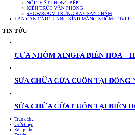
NỘI THẤT PHÒNG BẾP
KIẾN TRÚC VĂN PHÒNG
SHOWROOM TRƯNG BÀY SẢN PHẨM
LAN CAN CẦU THANG KÍNH MÁNG NHÔM COVER
TIN TỨC
CỬA NHÔM XINGFA BIÊN HÒA – 
SỬA CHỮA CỬA CUỐN TẠI ĐỒNG 
SỬA CHỮA CỬA CUỐN TẠI BIÊN 
Trang chủ
Giới thiệu
Sản phẩm