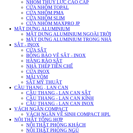
NHÔM THỦY LỰC CAO CẤP
CỬA NHÔM TOPAL
CỬA NHÔM PMA
CỬA NHÔM SLIM
CỬA NHÔM MAXPRO JP
MẶT DỰNG ALUMINIUM
MẶT DỰNG ALUMINIUM NGOÀI TRỜI
MẶT DỰNG ALUMINIUM TRONG NHÀ
SẮT - INOX
CỬA SẮT
BÔNG BẢO VỆ SẮT - INOX
HÀNG RÀO SẮT
NHÀ THÉP TIỀN CHẾ
CỬA INOX
MÁI VÒM
SẮT MỸ THUẬT
CẦU THANG , LAN CAN
CẦU THANG - LAN CAN SẮT
CẦU THANG - LAN CAN KÍNH
CẦU THANG - LAN CAN INOX
VÁCH NGĂN COMPACT
VÁCH NGĂN VỆ SINH COMPACT HPL
NỘI THẤT TỔNG HỢP
NỘI THẤT PHÒNG KHÁCH
NỘI THẤT PHÒNG NGỦ