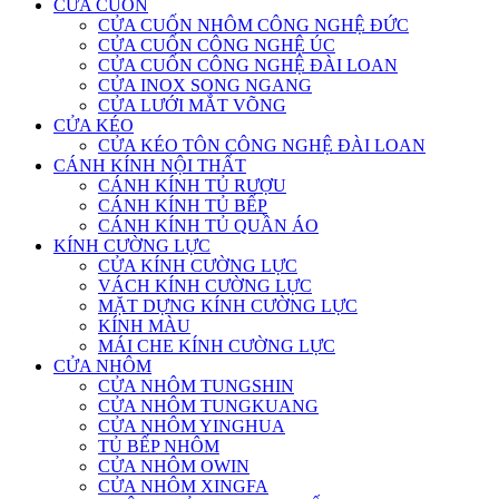
CỬA CUỐN
CỬA CUỐN NHÔM CÔNG NGHỆ ĐỨC
CỬA CUỐN CÔNG NGHỆ ÚC
CỬA CUỐN CÔNG NGHỆ ĐÀI LOAN
CỬA INOX SONG NGANG
CỬA LƯỚI MẮT VÕNG
CỬA KÉO
CỬA KÉO TÔN CÔNG NGHỆ ĐÀI LOAN
CÁNH KÍNH NỘI THẤT
CÁNH KÍNH TỦ RƯỢU
CÁNH KÍNH TỦ BẾP
CÁNH KÍNH TỦ QUẦN ÁO
KÍNH CƯỜNG LỰC
CỬA KÍNH CƯỜNG LỰC
VÁCH KÍNH CƯỜNG LỰC
MẶT DỰNG KÍNH CƯỜNG LỰC
KÍNH MÀU
MÁI CHE KÍNH CƯỜNG LỰC
CỬA NHÔM
CỬA NHÔM TUNGSHIN
CỬA NHÔM TUNGKUANG
CỬA NHÔM YINGHUA
TỦ BẾP NHÔM
CỬA NHÔM OWIN
CỬA NHÔM XINGFA