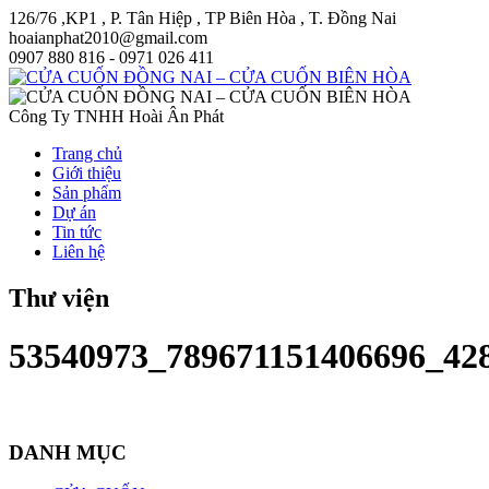
126/76 ,KP1 , P. Tân Hiệp , TP Biên Hòa , T. Đồng Nai
hoaianphat2010@gmail.com
0907 880 816 - 0971 026 411
Công Ty TNHH Hoài Ân Phát
Trang chủ
Giới thiệu
Sản phẩm
Dự án
Tin tức
Liên hệ
Thư viện
53540973_789671151406696_42
DANH MỤC