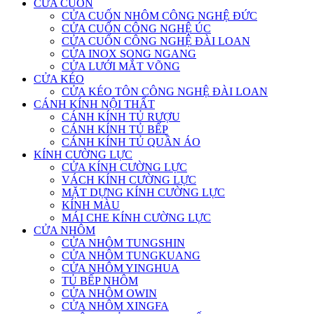
CỬA CUỐN
CỬA CUỐN NHÔM CÔNG NGHỆ ĐỨC
CỬA CUỐN CÔNG NGHỆ ÚC
CỬA CUỐN CÔNG NGHỆ ĐÀI LOAN
CỬA INOX SONG NGANG
CỬA LƯỚI MẮT VÕNG
CỬA KÉO
CỬA KÉO TÔN CÔNG NGHỆ ĐÀI LOAN
CÁNH KÍNH NỘI THẤT
CÁNH KÍNH TỦ RƯỢU
CÁNH KÍNH TỦ BẾP
CÁNH KÍNH TỦ QUẦN ÁO
KÍNH CƯỜNG LỰC
CỬA KÍNH CƯỜNG LỰC
VÁCH KÍNH CƯỜNG LỰC
MẶT DỰNG KÍNH CƯỜNG LỰC
KÍNH MÀU
MÁI CHE KÍNH CƯỜNG LỰC
CỬA NHÔM
CỬA NHÔM TUNGSHIN
CỬA NHÔM TUNGKUANG
CỬA NHÔM YINGHUA
TỦ BẾP NHÔM
CỬA NHÔM OWIN
CỬA NHÔM XINGFA