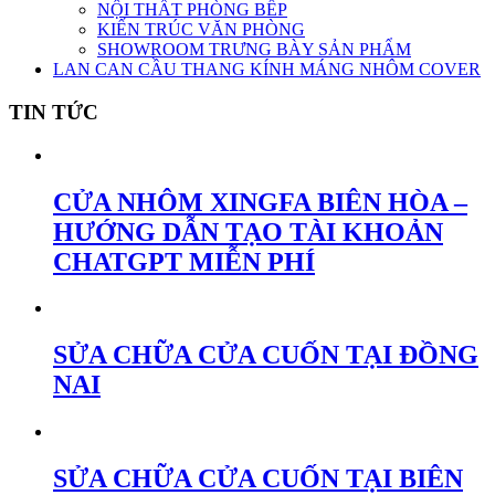
NỘI THẤT PHÒNG BẾP
KIẾN TRÚC VĂN PHÒNG
SHOWROOM TRƯNG BÀY SẢN PHẨM
LAN CAN CẦU THANG KÍNH MÁNG NHÔM COVER
TIN TỨC
CỬA NHÔM XINGFA BIÊN HÒA –
HƯỚNG DẪN TẠO TÀI KHOẢN
CHATGPT MIỄN PHÍ
SỬA CHỮA CỬA CUỐN TẠI ĐỒNG
NAI
SỬA CHỮA CỬA CUỐN TẠI BIÊN