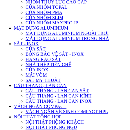
NHÔM THỦY LỰC CAO CẤP
CỬA NHÔM TOPAL
CỬA NHÔM PMA
CỬA NHÔM SLIM
CỬA NHÔM MAXPRO JP
MẶT DỰNG ALUMINIUM
MẶT DỰNG ALUMINIUM NGOÀI TRỜI
MẶT DỰNG ALUMINIUM TRONG NHÀ
SẮT - INOX
CỬA SẮT
BÔNG BẢO VỆ SẮT - INOX
HÀNG RÀO SẮT
NHÀ THÉP TIỀN CHẾ
CỬA INOX
MÁI VÒM
SẮT MỸ THUẬT
CẦU THANG , LAN CAN
CẦU THANG - LAN CAN SẮT
CẦU THANG - LAN CAN KÍNH
CẦU THANG - LAN CAN INOX
VÁCH NGĂN COMPACT
VÁCH NGĂN VỆ SINH COMPACT HPL
NỘI THẤT TỔNG HỢP
NỘI THẤT PHÒNG KHÁCH
NỘI THẤT PHÒNG NGỦ