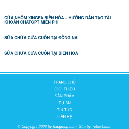
CỬA NHÔM XINGFA BIÊN HÒA – HƯỚNG DẪN TẠO TÀI
KHOẢN CHATGPT MIỄN PHÍ
SỬA CHỮA CỬA CUỐN TẠI ĐỒNG NAI
SỬA CHỮA CỬA CUỐN TẠI BIÊN HÒA
TRANG CHỦ
GIỚI THIỆU
SẢN PHẨM
DỰ ÁN
TIN TỨC
LIÊN HỆ
© Copyright 2026 by hapgroup.com. Site by:
roboxt.com