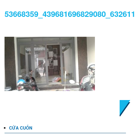
53668359_439681696829080_63261
DANH MỤC
CỬA CUỐN