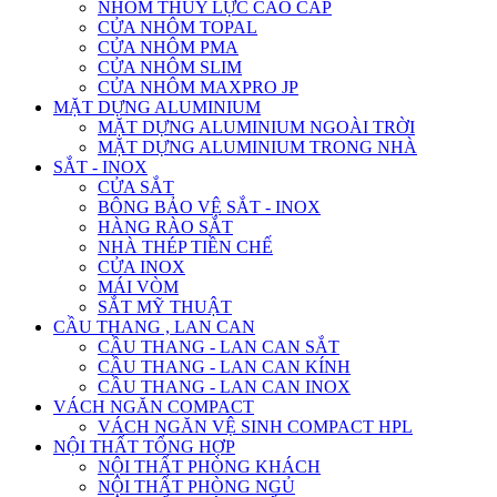
NHÔM THỦY LỰC CAO CẤP
CỬA NHÔM TOPAL
CỬA NHÔM PMA
CỬA NHÔM SLIM
CỬA NHÔM MAXPRO JP
MẶT DỰNG ALUMINIUM
MẶT DỰNG ALUMINIUM NGOÀI TRỜI
MẶT DỰNG ALUMINIUM TRONG NHÀ
SẮT - INOX
CỬA SẮT
BÔNG BẢO VỆ SẮT - INOX
HÀNG RÀO SẮT
NHÀ THÉP TIỀN CHẾ
CỬA INOX
MÁI VÒM
SẮT MỸ THUẬT
CẦU THANG , LAN CAN
CẦU THANG - LAN CAN SẮT
CẦU THANG - LAN CAN KÍNH
CẦU THANG - LAN CAN INOX
VÁCH NGĂN COMPACT
VÁCH NGĂN VỆ SINH COMPACT HPL
NỘI THẤT TỔNG HỢP
NỘI THẤT PHÒNG KHÁCH
NỘI THẤT PHÒNG NGỦ