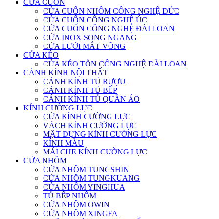
CỬA CUỐN
CỬA CUỐN NHÔM CÔNG NGHỆ ĐỨC
CỬA CUỐN CÔNG NGHỆ ÚC
CỬA CUỐN CÔNG NGHỆ ĐÀI LOAN
CỬA INOX SONG NGANG
CỬA LƯỚI MẮT VÕNG
CỬA KÉO
CỬA KÉO TÔN CÔNG NGHỆ ĐÀI LOAN
CÁNH KÍNH NỘI THẤT
CÁNH KÍNH TỦ RƯỢU
CÁNH KÍNH TỦ BẾP
CÁNH KÍNH TỦ QUẦN ÁO
KÍNH CƯỜNG LỰC
CỬA KÍNH CƯỜNG LỰC
VÁCH KÍNH CƯỜNG LỰC
MẶT DỰNG KÍNH CƯỜNG LỰC
KÍNH MÀU
MÁI CHE KÍNH CƯỜNG LỰC
CỬA NHÔM
CỬA NHÔM TUNGSHIN
CỬA NHÔM TUNGKUANG
CỬA NHÔM YINGHUA
TỦ BẾP NHÔM
CỬA NHÔM OWIN
CỬA NHÔM XINGFA