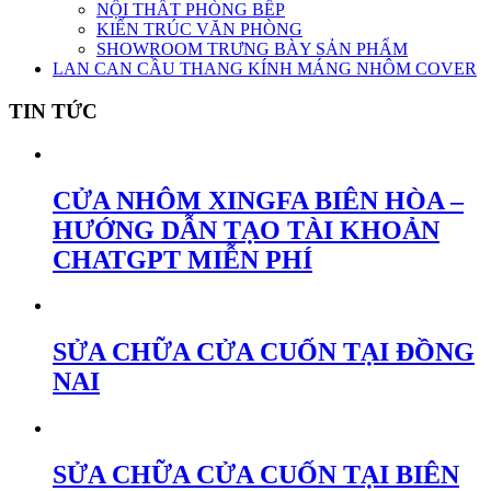
NỘI THẤT PHÒNG BẾP
KIẾN TRÚC VĂN PHÒNG
SHOWROOM TRƯNG BÀY SẢN PHẨM
LAN CAN CẦU THANG KÍNH MÁNG NHÔM COVER
TIN TỨC
CỬA NHÔM XINGFA BIÊN HÒA –
HƯỚNG DẪN TẠO TÀI KHOẢN
CHATGPT MIỄN PHÍ
SỬA CHỮA CỬA CUỐN TẠI ĐỒNG
NAI
SỬA CHỮA CỬA CUỐN TẠI BIÊN