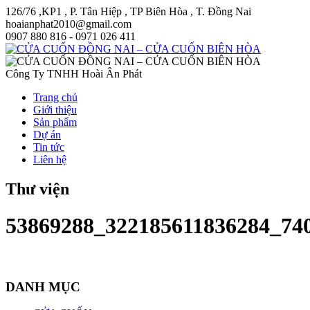
126/76 ,KP1 , P. Tân Hiệp , TP Biên Hòa , T. Đồng Nai
hoaianphat2010@gmail.com
0907 880 816 - 0971 026 411
Công Ty TNHH Hoài Ân Phát
Trang chủ
Giới thiệu
Sản phẩm
Dự án
Tin tức
Liên hệ
Thư viện
53869288_322185611836284_74
DANH MỤC