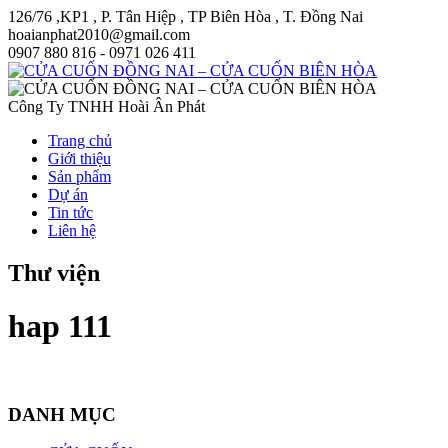
126/76 ,KP1 , P. Tân Hiệp , TP Biên Hòa , T. Đồng Nai
hoaianphat2010@gmail.com
0907 880 816 - 0971 026 411
Công Ty TNHH Hoài Ân Phát
Trang chủ
Giới thiệu
Sản phẩm
Dự án
Tin tức
Liên hệ
Thư viện
hap 111
DANH MỤC