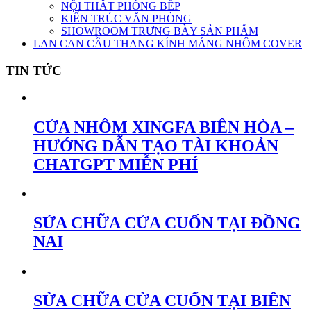
NỘI THẤT PHÒNG BẾP
KIẾN TRÚC VĂN PHÒNG
SHOWROOM TRƯNG BÀY SẢN PHẨM
LAN CAN CẦU THANG KÍNH MÁNG NHÔM COVER
TIN TỨC
CỬA NHÔM XINGFA BIÊN HÒA –
HƯỚNG DẪN TẠO TÀI KHOẢN
CHATGPT MIỄN PHÍ
SỬA CHỮA CỬA CUỐN TẠI ĐỒNG
NAI
SỬA CHỮA CỬA CUỐN TẠI BIÊN