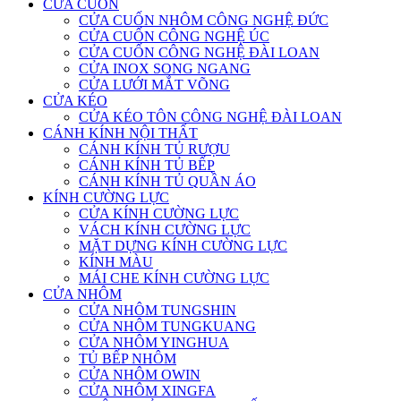
CỬA CUỐN
CỬA CUỐN NHÔM CÔNG NGHỆ ĐỨC
CỬA CUỐN CÔNG NGHỆ ÚC
CỬA CUỐN CÔNG NGHỆ ĐÀI LOAN
CỬA INOX SONG NGANG
CỬA LƯỚI MẮT VÕNG
CỬA KÉO
CỬA KÉO TÔN CÔNG NGHỆ ĐÀI LOAN
CÁNH KÍNH NỘI THẤT
CÁNH KÍNH TỦ RƯỢU
CÁNH KÍNH TỦ BẾP
CÁNH KÍNH TỦ QUẦN ÁO
KÍNH CƯỜNG LỰC
CỬA KÍNH CƯỜNG LỰC
VÁCH KÍNH CƯỜNG LỰC
MẶT DỰNG KÍNH CƯỜNG LỰC
KÍNH MÀU
MÁI CHE KÍNH CƯỜNG LỰC
CỬA NHÔM
CỬA NHÔM TUNGSHIN
CỬA NHÔM TUNGKUANG
CỬA NHÔM YINGHUA
TỦ BẾP NHÔM
CỬA NHÔM OWIN
CỬA NHÔM XINGFA