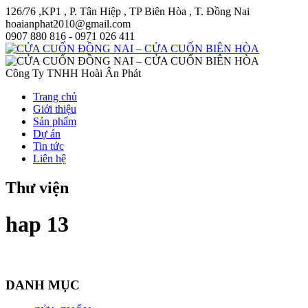
126/76 ,KP1 , P. Tân Hiệp , TP Biên Hòa , T. Đồng Nai
hoaianphat2010@gmail.com
0907 880 816 - 0971 026 411
Công Ty TNHH Hoài Ân Phát
Trang chủ
Giới thiệu
Sản phẩm
Dự án
Tin tức
Liên hệ
Thư viện
hap 13
DANH MỤC