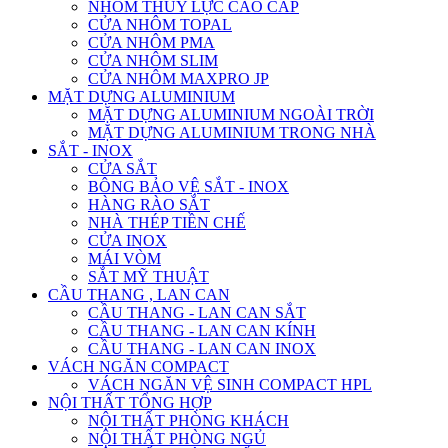
NHÔM THỦY LỰC CAO CẤP
CỬA NHÔM TOPAL
CỬA NHÔM PMA
CỬA NHÔM SLIM
CỬA NHÔM MAXPRO JP
MẶT DỰNG ALUMINIUM
MẶT DỰNG ALUMINIUM NGOÀI TRỜI
MẶT DỰNG ALUMINIUM TRONG NHÀ
SẮT - INOX
CỬA SẮT
BÔNG BẢO VỆ SẮT - INOX
HÀNG RÀO SẮT
NHÀ THÉP TIỀN CHẾ
CỬA INOX
MÁI VÒM
SẮT MỸ THUẬT
CẦU THANG , LAN CAN
CẦU THANG - LAN CAN SẮT
CẦU THANG - LAN CAN KÍNH
CẦU THANG - LAN CAN INOX
VÁCH NGĂN COMPACT
VÁCH NGĂN VỆ SINH COMPACT HPL
NỘI THẤT TỔNG HỢP
NỘI THẤT PHÒNG KHÁCH
NỘI THẤT PHÒNG NGỦ