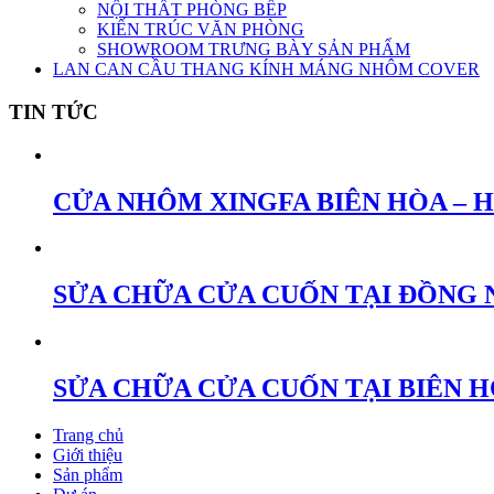
NỘI THẤT PHÒNG BẾP
KIẾN TRÚC VĂN PHÒNG
SHOWROOM TRƯNG BÀY SẢN PHẨM
LAN CAN CẦU THANG KÍNH MÁNG NHÔM COVER
TIN TỨC
CỬA NHÔM XINGFA BIÊN HÒA – 
SỬA CHỮA CỬA CUỐN TẠI ĐỒNG 
SỬA CHỮA CỬA CUỐN TẠI BIÊN 
Trang chủ
Giới thiệu
Sản phẩm