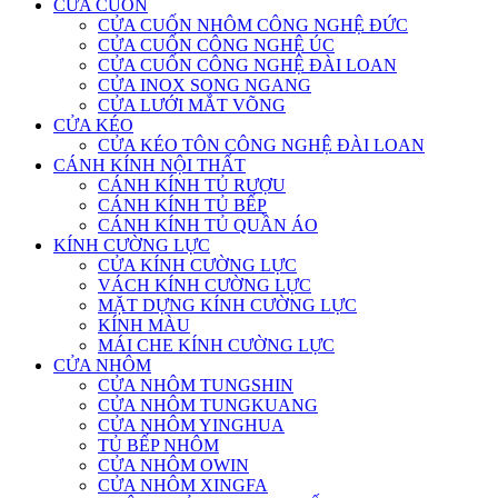
CỬA CUỐN
CỬA CUỐN NHÔM CÔNG NGHỆ ĐỨC
CỬA CUỐN CÔNG NGHỆ ÚC
CỬA CUỐN CÔNG NGHỆ ĐÀI LOAN
CỬA INOX SONG NGANG
CỬA LƯỚI MẮT VÕNG
CỬA KÉO
CỬA KÉO TÔN CÔNG NGHỆ ĐÀI LOAN
CÁNH KÍNH NỘI THẤT
CÁNH KÍNH TỦ RƯỢU
CÁNH KÍNH TỦ BẾP
CÁNH KÍNH TỦ QUẦN ÁO
KÍNH CƯỜNG LỰC
CỬA KÍNH CƯỜNG LỰC
VÁCH KÍNH CƯỜNG LỰC
MẶT DỰNG KÍNH CƯỜNG LỰC
KÍNH MÀU
MÁI CHE KÍNH CƯỜNG LỰC
CỬA NHÔM
CỬA NHÔM TUNGSHIN
CỬA NHÔM TUNGKUANG
CỬA NHÔM YINGHUA
TỦ BẾP NHÔM
CỬA NHÔM OWIN
CỬA NHÔM XINGFA