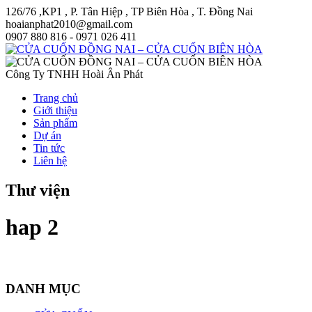
126/76 ,KP1 , P. Tân Hiệp , TP Biên Hòa , T. Đồng Nai
hoaianphat2010@gmail.com
0907 880 816 - 0971 026 411
Công Ty TNHH Hoài Ân Phát
Trang chủ
Giới thiệu
Sản phẩm
Dự án
Tin tức
Liên hệ
Thư viện
hap 2
DANH MỤC