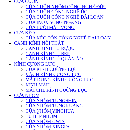
CỬA CUỐN
CỬA CUỐN NHÔM CÔNG NGHỆ ĐỨC
CỬA CUỐN CÔNG NGHỆ ÚC
CỬA CUỐN CÔNG NGHỆ ĐÀI LOAN
CỬA INOX SONG NGANG
CỬA LƯỚI MẮT VÕNG
CỬA KÉO
CỬA KÉO TÔN CÔNG NGHỆ ĐÀI LOAN
CÁNH KÍNH NỘI THẤT
CÁNH KÍNH TỦ RƯỢU
CÁNH KÍNH TỦ BẾP
CÁNH KÍNH TỦ QUẦN ÁO
KÍNH CƯỜNG LỰC
CỬA KÍNH CƯỜNG LỰC
VÁCH KÍNH CƯỜNG LỰC
MẶT DỰNG KÍNH CƯỜNG LỰC
KÍNH MÀU
MÁI CHE KÍNH CƯỜNG LỰC
CỬA NHÔM
CỬA NHÔM TUNGSHIN
CỬA NHÔM TUNGKUANG
CỬA NHÔM YINGHUA
TỦ BẾP NHÔM
CỬA NHÔM OWIN
CỬA NHÔM XINGFA