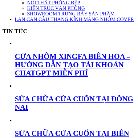
NỘI THẤT PHÒNG BẾP
KIẾN TRÚC VĂN PHÒNG
SHOWROOM TRƯNG BÀY SẢN PHẨM
LAN CAN CẦU THANG KÍNH MÁNG NHÔM COVER
TIN TỨC
CỬA NHÔM XINGFA BIÊN HÒA –
HƯỚNG DẪN TẠO TÀI KHOẢN
CHATGPT MIỄN PHÍ
SỬA CHỮA CỬA CUỐN TẠI ĐỒNG
NAI
SỬA CHỮA CỬA CUỐN TẠI BIÊN