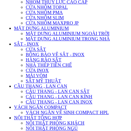
NHÔM THỦY LỰC CAO CẤP
CỬA NHÔM TOPAL
CỬA NHÔM PMA
CỬA NHÔM SLIM
CỬA NHÔM MAXPRO JP
MẶT DỰNG ALUMINIUM
MẶT DỰNG ALUMINIUM NGOÀI TRỜI
MẶT DỰNG ALUMINIUM TRONG NHÀ
SẮT - INOX
CỬA SẮT
BÔNG BẢO VỆ SẮT - INOX
HÀNG RÀO SẮT
NHÀ THÉP TIỀN CHẾ
CỬA INOX
MÁI VÒM
SẮT MỸ THUẬT
CẦU THANG , LAN CAN
CẦU THANG - LAN CAN SẮT
CẦU THANG - LAN CAN KÍNH
CẦU THANG - LAN CAN INOX
VÁCH NGĂN COMPACT
VÁCH NGĂN VỆ SINH COMPACT HPL
NỘI THẤT TỔNG HỢP
NỘI THẤT PHÒNG KHÁCH
NỘI THẤT PHÒNG NGỦ