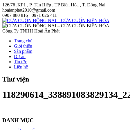
126/76 ,KP1 , P. Tân Hiệp , TP Biên Hòa , T. Đồng Nai
hoaianphat2010@gmail.com
0907 880 816 - 0971 026 411
Công Ty TNHH Hoài Ân Phát
Trang chủ
Giới thiệu
Sản phẩm
Dự án
Tin tức
Liên hệ
Thư viện
118290614_338891083829134_2
DANH MỤC