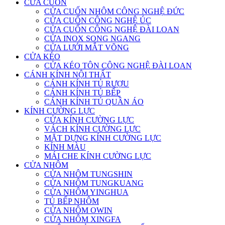
CỬA CUỐN
CỬA CUỐN NHÔM CÔNG NGHỆ ĐỨC
CỬA CUỐN CÔNG NGHỆ ÚC
CỬA CUỐN CÔNG NGHỆ ĐÀI LOAN
CỬA INOX SONG NGANG
CỬA LƯỚI MẮT VÕNG
CỬA KÉO
CỬA KÉO TÔN CÔNG NGHỆ ĐÀI LOAN
CÁNH KÍNH NỘI THẤT
CÁNH KÍNH TỦ RƯỢU
CÁNH KÍNH TỦ BẾP
CÁNH KÍNH TỦ QUẦN ÁO
KÍNH CƯỜNG LỰC
CỬA KÍNH CƯỜNG LỰC
VÁCH KÍNH CƯỜNG LỰC
MẶT DỰNG KÍNH CƯỜNG LỰC
KÍNH MÀU
MÁI CHE KÍNH CƯỜNG LỰC
CỬA NHÔM
CỬA NHÔM TUNGSHIN
CỬA NHÔM TUNGKUANG
CỬA NHÔM YINGHUA
TỦ BẾP NHÔM
CỬA NHÔM OWIN
CỬA NHÔM XINGFA