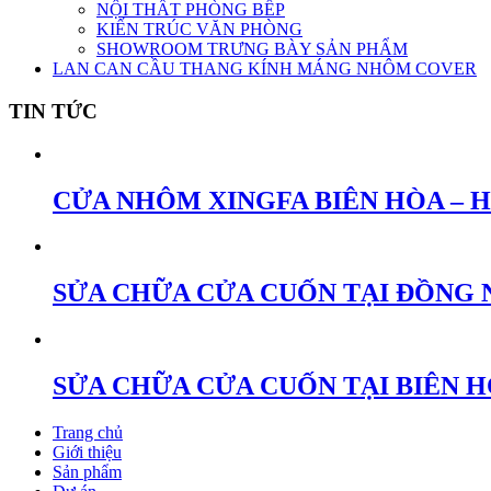
NỘI THẤT PHÒNG BẾP
KIẾN TRÚC VĂN PHÒNG
SHOWROOM TRƯNG BÀY SẢN PHẨM
LAN CAN CẦU THANG KÍNH MÁNG NHÔM COVER
TIN TỨC
CỬA NHÔM XINGFA BIÊN HÒA – 
SỬA CHỮA CỬA CUỐN TẠI ĐỒNG 
SỬA CHỮA CỬA CUỐN TẠI BIÊN 
Trang chủ
Giới thiệu
Sản phẩm