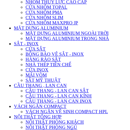
NHÔM THỦY LỰC CAO CẤP
CỬA NHÔM TOPAL
CỬA NHÔM PMA
CỬA NHÔM SLIM
CỬA NHÔM MAXPRO JP
MẶT DỰNG ALUMINIUM
MẶT DỰNG ALUMINIUM NGOÀI TRỜI
MẶT DỰNG ALUMINIUM TRONG NHÀ
SẮT - INOX
CỬA SẮT
BÔNG BẢO VỆ SẮT - INOX
HÀNG RÀO SẮT
NHÀ THÉP TIỀN CHẾ
CỬA INOX
MÁI VÒM
SẮT MỸ THUẬT
CẦU THANG , LAN CAN
CẦU THANG - LAN CAN SẮT
CẦU THANG - LAN CAN KÍNH
CẦU THANG - LAN CAN INOX
VÁCH NGĂN COMPACT
VÁCH NGĂN VỆ SINH COMPACT HPL
NỘI THẤT TỔNG HỢP
NỘI THẤT PHÒNG KHÁCH
NỘI THẤT PHÒNG NGỦ