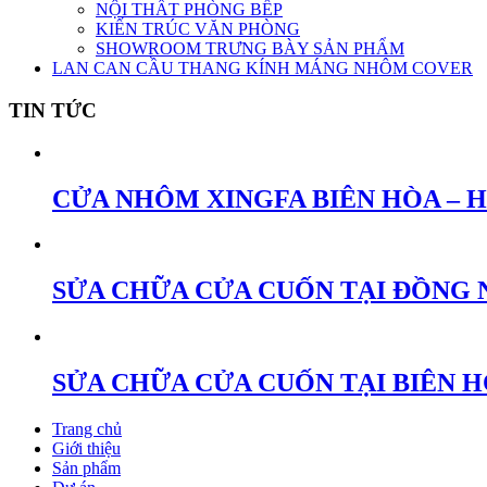
NỘI THẤT PHÒNG BẾP
KIẾN TRÚC VĂN PHÒNG
SHOWROOM TRƯNG BÀY SẢN PHẨM
LAN CAN CẦU THANG KÍNH MÁNG NHÔM COVER
TIN TỨC
CỬA NHÔM XINGFA BIÊN HÒA – 
SỬA CHỮA CỬA CUỐN TẠI ĐỒNG 
SỬA CHỮA CỬA CUỐN TẠI BIÊN 
Trang chủ
Giới thiệu
Sản phẩm