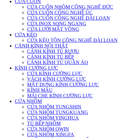
CỬA CUỐN
CỬA CUỐN NHÔM CÔNG NGHỆ ĐỨC
CỬA CUỐN CÔNG NGHỆ ÚC
CỬA CUỐN CÔNG NGHỆ ĐÀI LOAN
CỬA INOX SONG NGANG
CỬA LƯỚI MẮT VÕNG
CỬA KÉO
CỬA KÉO TÔN CÔNG NGHỆ ĐÀI LOAN
CÁNH KÍNH NỘI THẤT
CÁNH KÍNH TỦ RƯỢU
CÁNH KÍNH TỦ BẾP
CÁNH KÍNH TỦ QUẦN ÁO
KÍNH CƯỜNG LỰC
CỬA KÍNH CƯỜNG LỰC
VÁCH KÍNH CƯỜNG LỰC
MẶT DỰNG KÍNH CƯỜNG LỰC
KÍNH MÀU
MÁI CHE KÍNH CƯỜNG LỰC
CỬA NHÔM
CỬA NHÔM TUNGSHIN
CỬA NHÔM TUNGKUANG
CỬA NHÔM YINGHUA
TỦ BẾP NHÔM
CỬA NHÔM OWIN
CỬA NHÔM XINGFA