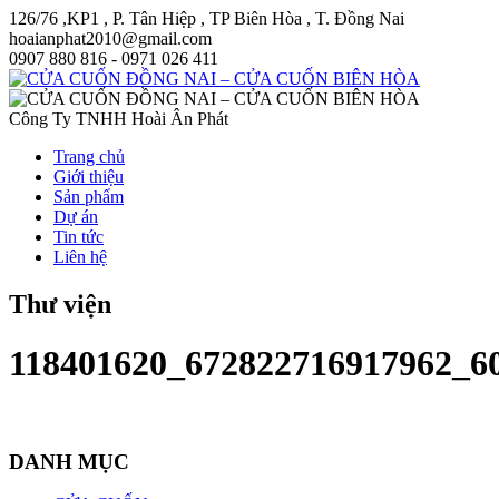
126/76 ,KP1 , P. Tân Hiệp , TP Biên Hòa , T. Đồng Nai
hoaianphat2010@gmail.com
0907 880 816 - 0971 026 411
Công Ty TNHH Hoài Ân Phát
Trang chủ
Giới thiệu
Sản phẩm
Dự án
Tin tức
Liên hệ
Thư viện
118401620_672822716917962_6
DANH MỤC