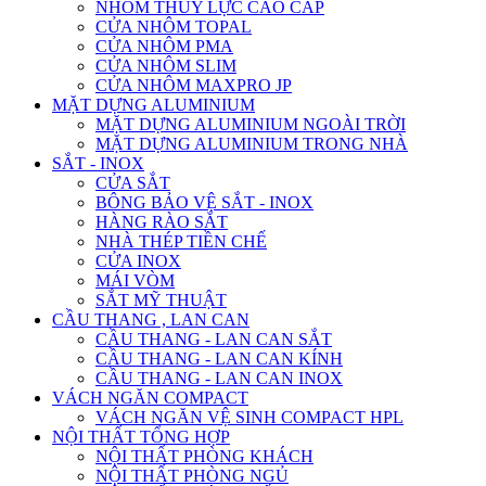
NHÔM THỦY LỰC CAO CẤP
CỬA NHÔM TOPAL
CỬA NHÔM PMA
CỬA NHÔM SLIM
CỬA NHÔM MAXPRO JP
MẶT DỰNG ALUMINIUM
MẶT DỰNG ALUMINIUM NGOÀI TRỜI
MẶT DỰNG ALUMINIUM TRONG NHÀ
SẮT - INOX
CỬA SẮT
BÔNG BẢO VỆ SẮT - INOX
HÀNG RÀO SẮT
NHÀ THÉP TIỀN CHẾ
CỬA INOX
MÁI VÒM
SẮT MỸ THUẬT
CẦU THANG , LAN CAN
CẦU THANG - LAN CAN SẮT
CẦU THANG - LAN CAN KÍNH
CẦU THANG - LAN CAN INOX
VÁCH NGĂN COMPACT
VÁCH NGĂN VỆ SINH COMPACT HPL
NỘI THẤT TỔNG HỢP
NỘI THẤT PHÒNG KHÁCH
NỘI THẤT PHÒNG NGỦ