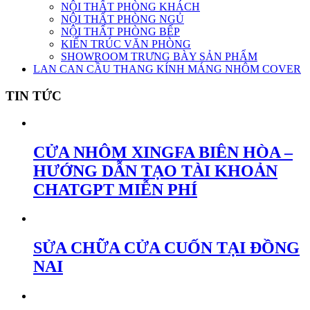
NỘI THẤT PHÒNG KHÁCH
NỘI THẤT PHÒNG NGỦ
NỘI THẤT PHÒNG BẾP
KIẾN TRÚC VĂN PHÒNG
SHOWROOM TRƯNG BÀY SẢN PHẨM
LAN CAN CẦU THANG KÍNH MÁNG NHÔM COVER
TIN TỨC
CỬA NHÔM XINGFA BIÊN HÒA –
HƯỚNG DẪN TẠO TÀI KHOẢN
CHATGPT MIỄN PHÍ
SỬA CHỮA CỬA CUỐN TẠI ĐỒNG
NAI