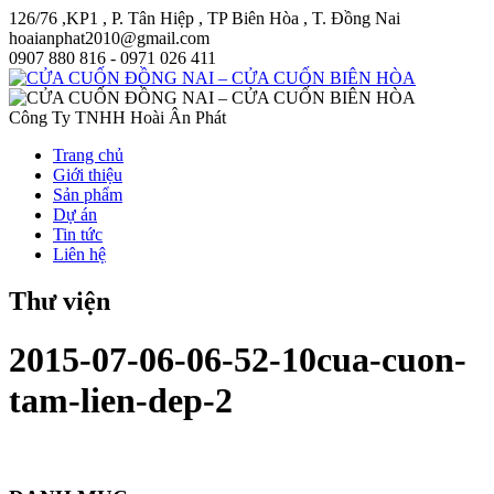
126/76 ,KP1 , P. Tân Hiệp , TP Biên Hòa , T. Đồng Nai
hoaianphat2010@gmail.com
0907 880 816 - 0971 026 411
Công Ty TNHH Hoài Ân Phát
Trang chủ
Giới thiệu
Sản phẩm
Dự án
Tin tức
Liên hệ
Thư viện
2015-07-06-06-52-10cua-cuon-
tam-lien-dep-2