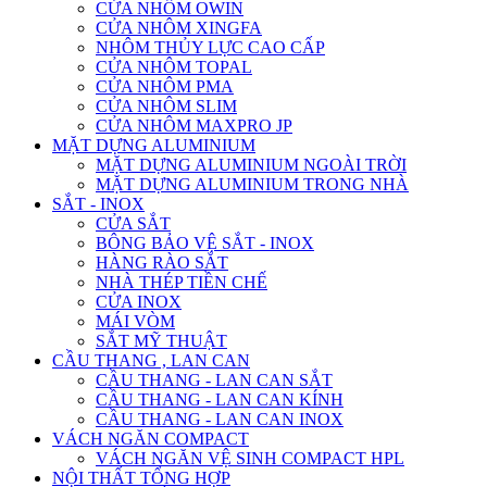
CỬA NHÔM OWIN
CỬA NHÔM XINGFA
NHÔM THỦY LỰC CAO CẤP
CỬA NHÔM TOPAL
CỬA NHÔM PMA
CỬA NHÔM SLIM
CỬA NHÔM MAXPRO JP
MẶT DỰNG ALUMINIUM
MẶT DỰNG ALUMINIUM NGOÀI TRỜI
MẶT DỰNG ALUMINIUM TRONG NHÀ
SẮT - INOX
CỬA SẮT
BÔNG BẢO VỆ SẮT - INOX
HÀNG RÀO SẮT
NHÀ THÉP TIỀN CHẾ
CỬA INOX
MÁI VÒM
SẮT MỸ THUẬT
CẦU THANG , LAN CAN
CẦU THANG - LAN CAN SẮT
CẦU THANG - LAN CAN KÍNH
CẦU THANG - LAN CAN INOX
VÁCH NGĂN COMPACT
VÁCH NGĂN VỆ SINH COMPACT HPL
NỘI THẤT TỔNG HỢP