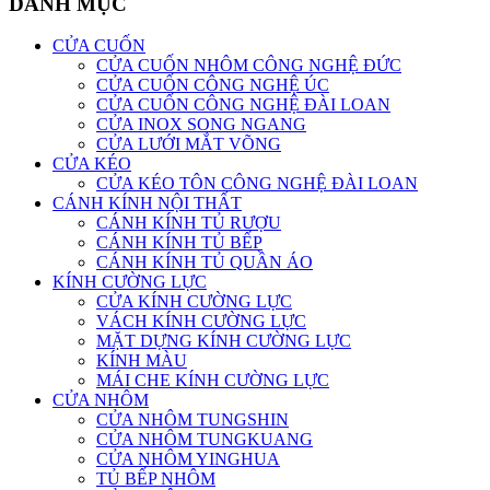
DANH MỤC
CỬA CUỐN
CỬA CUỐN NHÔM CÔNG NGHỆ ĐỨC
CỬA CUỐN CÔNG NGHỆ ÚC
CỬA CUỐN CÔNG NGHỆ ĐÀI LOAN
CỬA INOX SONG NGANG
CỬA LƯỚI MẮT VÕNG
CỬA KÉO
CỬA KÉO TÔN CÔNG NGHỆ ĐÀI LOAN
CÁNH KÍNH NỘI THẤT
CÁNH KÍNH TỦ RƯỢU
CÁNH KÍNH TỦ BẾP
CÁNH KÍNH TỦ QUẦN ÁO
KÍNH CƯỜNG LỰC
CỬA KÍNH CƯỜNG LỰC
VÁCH KÍNH CƯỜNG LỰC
MẶT DỰNG KÍNH CƯỜNG LỰC
KÍNH MÀU
MÁI CHE KÍNH CƯỜNG LỰC
CỬA NHÔM
CỬA NHÔM TUNGSHIN
CỬA NHÔM TUNGKUANG
CỬA NHÔM YINGHUA
TỦ BẾP NHÔM