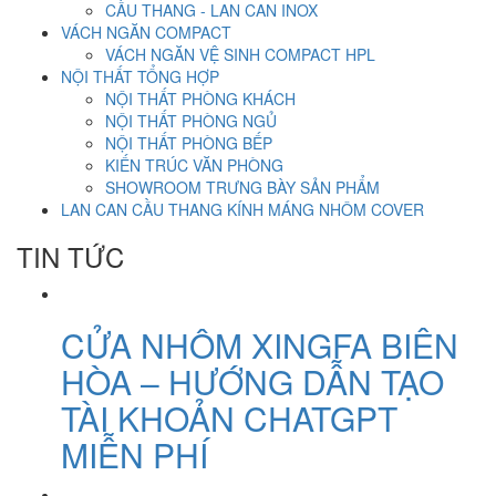
CẦU THANG - LAN CAN INOX
VÁCH NGĂN COMPACT
VÁCH NGĂN VỆ SINH COMPACT HPL
NỘI THẤT TỔNG HỢP
NỘI THẤT PHÒNG KHÁCH
NỘI THẤT PHÒNG NGỦ
NỘI THẤT PHÒNG BẾP
KIẾN TRÚC VĂN PHÒNG
SHOWROOM TRƯNG BÀY SẢN PHẨM
LAN CAN CẦU THANG KÍNH MÁNG NHÔM COVER
TIN TỨC
CỬA NHÔM XINGFA BIÊN
HÒA – HƯỚNG DẪN TẠO
TÀI KHOẢN CHATGPT
MIỄN PHÍ