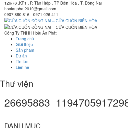
126/76 ,KP1 , P. Tân Hiệp , TP Biên Hòa , T. Đồng Nai
hoaianphat2010@gmail.com
0907 880 816 - 0971 026 411
Công Ty TNHH Hoài Ân Phát
Trang chủ
Giới thiệu
Sản phẩm
Dự án
Tin tức
Liên hệ
Thư viện
26695883_119470591729
DANH MỤC