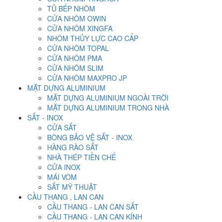
TỦ BẾP NHÔM
CỬA NHÔM OWIN
CỬA NHÔM XINGFA
NHÔM THỦY LỰC CAO CẤP
CỬA NHÔM TOPAL
CỬA NHÔM PMA
CỬA NHÔM SLIM
CỬA NHÔM MAXPRO JP
MẶT DỰNG ALUMINIUM
MẶT DỰNG ALUMINIUM NGOÀI TRỜI
MẶT DỰNG ALUMINIUM TRONG NHÀ
SẮT - INOX
CỬA SẮT
BÔNG BẢO VỆ SẮT - INOX
HÀNG RÀO SẮT
NHÀ THÉP TIỀN CHẾ
CỬA INOX
MÁI VÒM
SẮT MỸ THUẬT
CẦU THANG , LAN CAN
CẦU THANG - LAN CAN SẮT
CẦU THANG - LAN CAN KÍNH