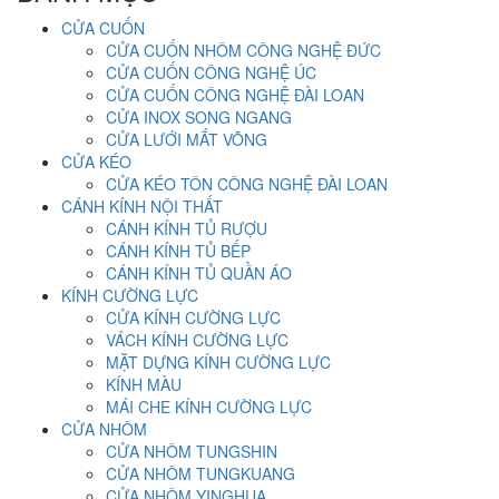
CỬA CUỐN
CỬA CUỐN NHÔM CÔNG NGHỆ ĐỨC
CỬA CUỐN CÔNG NGHỆ ÚC
CỬA CUỐN CÔNG NGHỆ ĐÀI LOAN
CỬA INOX SONG NGANG
CỬA LƯỚI MẮT VÕNG
CỬA KÉO
CỬA KÉO TÔN CÔNG NGHỆ ĐÀI LOAN
CÁNH KÍNH NỘI THẤT
CÁNH KÍNH TỦ RƯỢU
CÁNH KÍNH TỦ BẾP
CÁNH KÍNH TỦ QUẦN ÁO
KÍNH CƯỜNG LỰC
CỬA KÍNH CƯỜNG LỰC
VÁCH KÍNH CƯỜNG LỰC
MẶT DỰNG KÍNH CƯỜNG LỰC
KÍNH MÀU
MÁI CHE KÍNH CƯỜNG LỰC
CỬA NHÔM
CỬA NHÔM TUNGSHIN
CỬA NHÔM TUNGKUANG
CỬA NHÔM YINGHUA