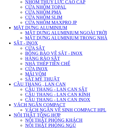
NHÔM THỦY LỰC CAO CẤP
CỬA NHÔM TOPAL
CỬA NHÔM PMA
CỬA NHÔM SLIM
CỬA NHÔM MAXPRO JP
MẶT DỰNG ALUMINIUM
MẶT DỰNG ALUMINIUM NGOÀI TRỜI
MẶT DỰNG ALUMINIUM TRONG NHÀ
SẮT - INOX
CỬA SẮT
BÔNG BẢO VỆ SẮT - INOX
HÀNG RÀO SẮT
NHÀ THÉP TIỀN CHẾ
CỬA INOX
MÁI VÒM
SẮT MỸ THUẬT
CẦU THANG , LAN CAN
CẦU THANG - LAN CAN SẮT
CẦU THANG - LAN CAN KÍNH
CẦU THANG - LAN CAN INOX
VÁCH NGĂN COMPACT
VÁCH NGĂN VỆ SINH COMPACT HPL
NỘI THẤT TỔNG HỢP
NỘI THẤT PHÒNG KHÁCH
NỘI THẤT PHÒNG NGỦ