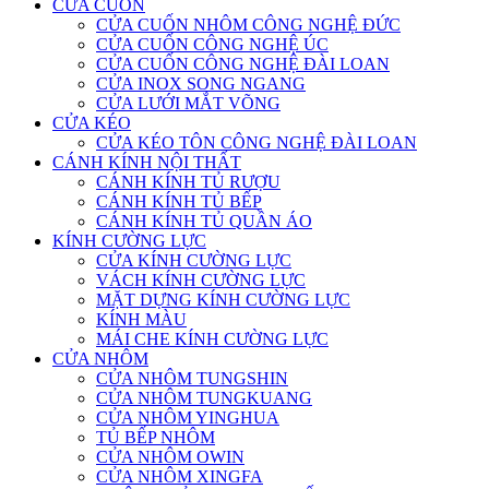
CỬA CUỐN
CỬA CUỐN NHÔM CÔNG NGHỆ ĐỨC
CỬA CUỐN CÔNG NGHỆ ÚC
CỬA CUỐN CÔNG NGHỆ ĐÀI LOAN
CỬA INOX SONG NGANG
CỬA LƯỚI MẮT VÕNG
CỬA KÉO
CỬA KÉO TÔN CÔNG NGHỆ ĐÀI LOAN
CÁNH KÍNH NỘI THẤT
CÁNH KÍNH TỦ RƯỢU
CÁNH KÍNH TỦ BẾP
CÁNH KÍNH TỦ QUẦN ÁO
KÍNH CƯỜNG LỰC
CỬA KÍNH CƯỜNG LỰC
VÁCH KÍNH CƯỜNG LỰC
MẶT DỰNG KÍNH CƯỜNG LỰC
KÍNH MÀU
MÁI CHE KÍNH CƯỜNG LỰC
CỬA NHÔM
CỬA NHÔM TUNGSHIN
CỬA NHÔM TUNGKUANG
CỬA NHÔM YINGHUA
TỦ BẾP NHÔM
CỬA NHÔM OWIN
CỬA NHÔM XINGFA