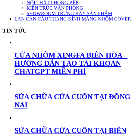
NỘI THẤT PHÒNG BẾP
KIẾN TRÚC VĂN PHÒNG
SHOWROOM TRƯNG BÀY SẢN PHẨM
LAN CAN CẦU THANG KÍNH MÁNG NHÔM COVER
TIN TỨC
CỬA NHÔM XINGFA BIÊN HÒA –
HƯỚNG DẪN TẠO TÀI KHOẢN
CHATGPT MIỄN PHÍ
SỬA CHỮA CỬA CUỐN TẠI ĐỒNG
NAI
SỬA CHỮA CỬA CUỐN TẠI BIÊN