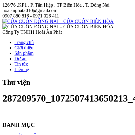
126/76 ,KP1 , P. Tân Hiệp , TP Biên Hòa , T. Đồng Nai
hoaianphat2010@gmail.com
0907 880 816 - 0971 026 411
Công Ty TNHH Hoài Ân Phát
Trang chủ
Giới thiệu
Sản phẩm
Dự án
Tin tức
Liên hệ
Thư viện
287209570_1072507413650213_
DANH MỤC